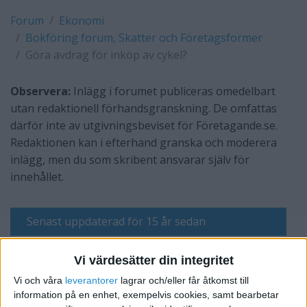
Forum
Ekonomi
Bokföring forum, Skatter och Företagsformer
Göra avdrag för inköp av cykel?
Observera:
Inlägg i forumet publiceras omedelbart
utan redaktionell förhandsgranskning. De omfattas
därför inte av utgivningsbeviset för Företagande.se.
Redaktionen kan i efterhand granska och moderera
inlägg, men du som skribent ansvarar själv för
innehållet.
Senast uppdaterad för 15 år sedan
Byggarn
Vi värdesätter din integritet
Vi och våra
leverantorer
lagrar och/eller får åtkomst till
information på en enhet, exempelvis cookies, samt bearbetar
Skriv svar