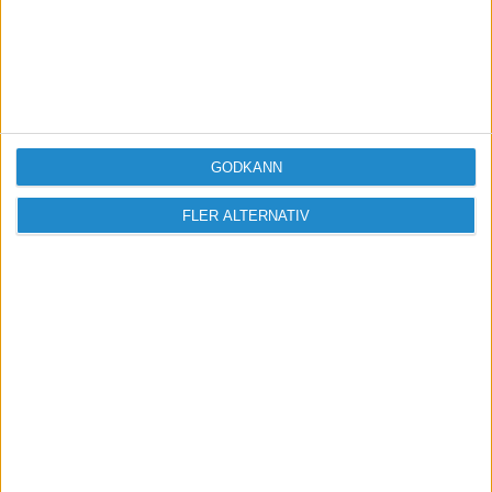
GODKÄNN
FLER ALTERNATIV
Sveriges största digitala
mötesplats för företagare.
Vi verkar för landets viktigaste arbetsgivare och
värdeskapare - småföretagaren.
Anmäl dig till ett förbaskat bra nyhetsbrev