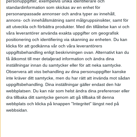
personuppgifter, exempelvis unika identifierare och
standardinformation som skickas av en enhet för
personanpassade annonser och andra typer av innehåll,
annons- och innehållsmätning samt målgruppsinsikter, samt för
Göra avdrag för inköp av
att utveckla och förbättra produkter.
Med din tillåtelse kan vi och
cykel?
våra leverantörer använda exakta uppgifter om geografisk
positionering och identifiering via skanning av enheten. Du kan
2011-06-12 11:25
klicka för att godkänna vår och våra leverantörers
uppgiftsbehandling enligt beskrivningen ovan. Alternativt kan du
få åtkomst till mer detaljerad information och ändra dina
Cyklar ibland till mina jobb. Då jag redan har alla
inställningar innan du samtycker eller för att neka samtycke.
verktyg på plats dvs. Är det ok att då inköpa en
Observera att viss behandling av dina personuppgifter kanske
cykel till företaget och göra avdrag för den?
inte kräver ditt samtycke, men du har rätt att invända mot sådan
uppgiftsbehandling. Dina inställningar gäller endast den här
webbplatsen. Du kan när som helst ändra dina preferenser eller
dra tillbaka ditt samtycke genom att gå tillbaka till denna
webbplats och klicka på knappen "Integritet" längst ned på
webbsidan.