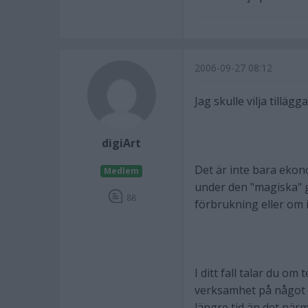
2006-09-27 08:12
Jag skulle vilja tillägg
digiArt
Det är inte bara ekon
Medlem
under den "magiska" 
88
förbrukning eller om i
I ditt fall talar du o
verksamhet på något v
längre tid än det närm