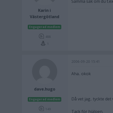
Samma sak om du t.ex. 
Karin i
Västergötland
Engagerad medlem
488
1
2006-09-20 15:41
Aha.. okok
dave.hugo
Då vet jag.. tyckte det
Engagerad medlem
149
Tack för hjälpen.