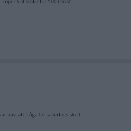
köper 6 st stolar för 1.000 kr/st.
 var bäst att fråga för säkerhets skull...