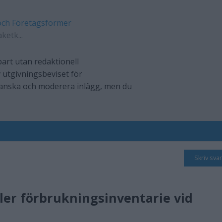
och Företagsformer
ketk...
art utan redaktionell
 utgivningsbeviset för
ranska och moderera inlägg, men du
Skriv svar
ller förbrukningsinventarie vid