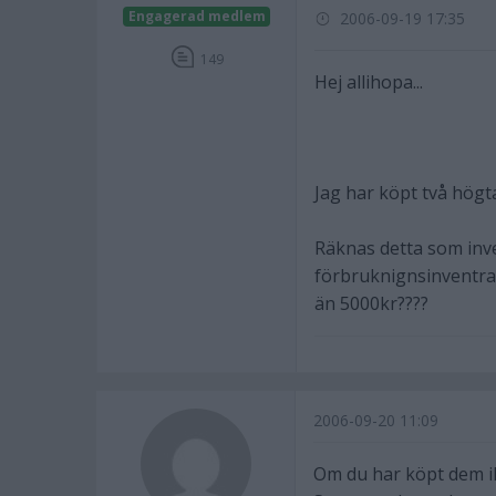
Engagerad medlem
2006-09-19 17:35
149
Hej allihopa...
Jag har köpt två högta
Räknas detta som inven
förbruknignsinventrai
än 5000kr????
2006-09-20 11:09
Om du har köpt dem ih