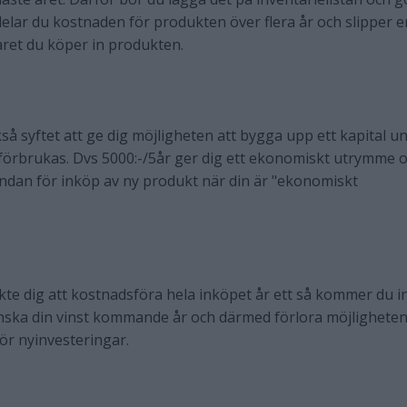
delar du kostnaden för produkten över flera år och slipper e
året du köper in produkten.
så syftet att ge dig möjligheten att bygga upp ett kapital u
förbrukas. Dvs 5000:-/5år ger dig ett ekonomiskt utrymme 
undan för inköp av ny produkt när din är "ekonomiskt
nkte dig att kostnadsföra hela inköpet år ett så kommer du i
nska din vinst kommande år och därmed förlora möjligheten
ör nyinvesteringar.