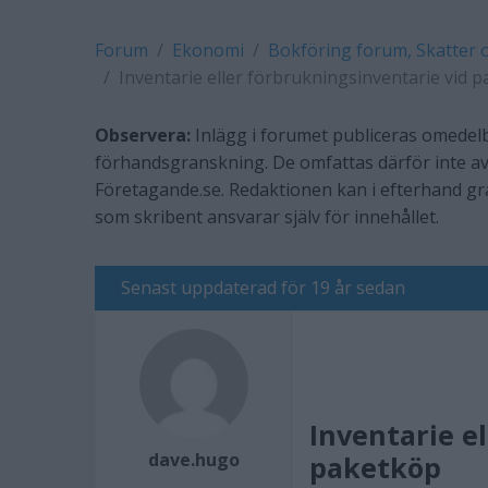
Forum
Ekonomi
Bokföring forum, Skatter 
Inventarie eller förbrukningsinventarie vid pa
Observera:
Inlägg i forumet publiceras omedelb
förhandsgranskning. De omfattas därför inte av
Företagande.se. Redaktionen kan i efterhand g
som skribent ansvarar själv för innehållet.
Senast uppdaterad för 19 år sedan
Inventarie e
dave.hugo
paketköp