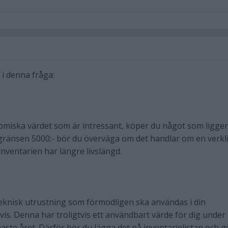
a i denna fråga:
omiska värdet som är intressant, köper du något som ligger
gränsen 5000:- bör du överväga om det handlar om en verkl
nventarien har längre livslängd.
m teknisk utrustning som förmodligen ska användas i din
is. Denna har troligtvis ett användbart värde för dig under
aste året. Därför bör du lägga det på inventarielistan och g