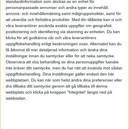
standardinformation som skickas av en enhet för
personanpassade annonser och andra typer av innehåll,
Uppgifterna är följande:
annons- och innehållsmätning samt målgruppsinsikter, samt för
att utveckla och förbättra produkter.
Med din tillåtelse kan vi och
våra leverantörer använda exakta uppgifter om geografisk
"Skuld för semesterlöner 13 500 kr samt skuld
positionering och identifiering via skanning av enheten. Du kan
för upplupna arbetsgivaravgifter på
klicka för att godkänna vår och våra leverantörers
semesterlönen, 4 320 kr, skall bokföras."
uppgiftsbehandling enligt beskrivningen ovan. Alternativt kan du
Vilka konton använder jag här?
få åtkomst till mer detaljerad information och ändra dina
inställningar innan du samtycker eller för att neka samtycke.
Observera att viss behandling av dina personuppgifter kanske
"Periodisera försäkringspremien. Fakturan
inte kräver ditt samtycke, men du har rätt att invända mot sådan
erhölls den 10/2 (Årspremie 36000) och
uppgiftsbehandling. Dina inställningar gäller endast den här
betalades i slutet av februari månad. Årspremien
webbplatsen. Du kan när som helst ändra dina preferenser eller
avser försäkringsperioden 090301 – 090228. Den
dra tillbaka ditt samtycke genom att gå tillbaka till denna
del av försäkringen som ej är förbrukad, jan-feb,
webbplats och klicka på knappen "Integritet" längst ned på
webbsidan.
ska nu periodiseras."
Här är jag helt vilse och vet inte alls hur jag ska
göra... 🙁