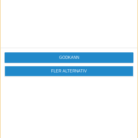
GODKÄNN
FLER ALTERNATIV
Vill du delta i diskussionen?
Logga in eller registrera dig för att skriva
inlägg och delta i diskussioner.