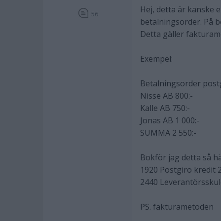
Hej, detta är kanske 
56
betalningsorder. På b
Detta gäller faktura
Exempel:
Betalningsorder post
Nisse AB 800:-
Kalle AB 750:-
Jonas AB 1 000:-
SUMMA 2 550:-
Bokför jag detta så hä
1920 Postgiro kredit 2
2440 Leverantörsskuld
PS. fakturametoden