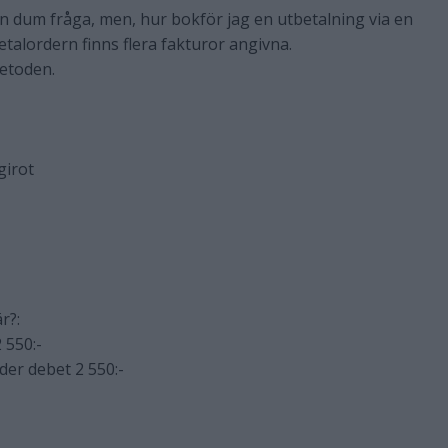
en dum fråga, men, hur bokför jag en utbetalning via en
etalordern finns flera fakturor angivna.
metoden.
girot
r?:
 550:-
er debet 2 550:-