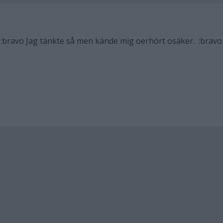
vo :bravo Jag tänkte så men kände mig oerhört osäker. :bravo