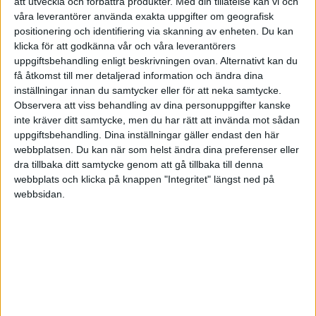
att utveckla och förbättra produkter.
Med din tillåtelse kan vi och
Ulf Erik
våra leverantörer använda exakta uppgifter om geografisk
positionering och identifiering via skanning av enheten. Du kan
2010-08-04 14:12
klicka för att godkänna vår och våra leverantörers
uppgiftsbehandling enligt beskrivningen ovan. Alternativt kan du
få åtkomst till mer detaljerad information och ändra dina
Du kan bokföra ett sammandrag av varje dags
inställningar innan du samtycker eller för att neka samtycke.
försäljning.
Observera att viss behandling av dina personuppgifter kanske
inte kräver ditt samtycke, men du har rätt att invända mot sådan
Så här står det i bokföringslagen SFS 1999:1078 5
uppgiftsbehandling. Dina inställningar gäller endast den här
kap 6§:
webbplatsen. Du kan när som helst ändra dina preferenser eller
dra tillbaka ditt samtycke genom att gå tillbaka till denna
webbplats och klicka på knappen "Integritet" längst ned på
"Flera likartade affärshändelser får
webbsidan.
dokumenteras genom en
gemensam verifikation. Vid försäljning av varor
och tjänster
mot kontant betalning får även inbetalningarna
under en dags
försäljning dokumenteras genom en gemensam
verifikation, om det