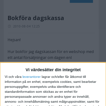
Bokföra dagskassa
2010-08-04 12:25
Hejsan!
Hur bokför jag dagskassan för en webshop med
ett antal försäljningar om dagen enl
kontantmetoden? I klump eller varje händelse
för sig?
Vi värdesätter din integritet
Vi och våra
leverantorer
lagrar och/eller får åtkomst till
Tacksam för hjälp
information på en enhet, exempelvis cookies, samt bearbetar
personuppgifter, exempelvis unika identifierare och
standardinformation som skickas av en enhet för
personanpassade annonser och andra typer av innehåll,
annons- och innehållsmätning samt målgruppsinsikter, samt för