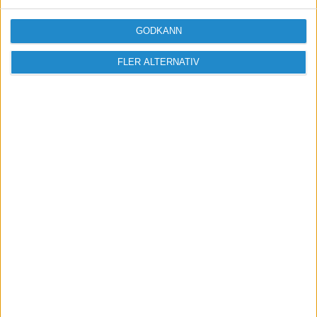
GODKÄNN
FLER ALTERNATIV
Vill du delta i diskussionen?
Logga in eller registrera dig för att skriva
inlägg och delta i diskussioner.
Logga in / Registrera