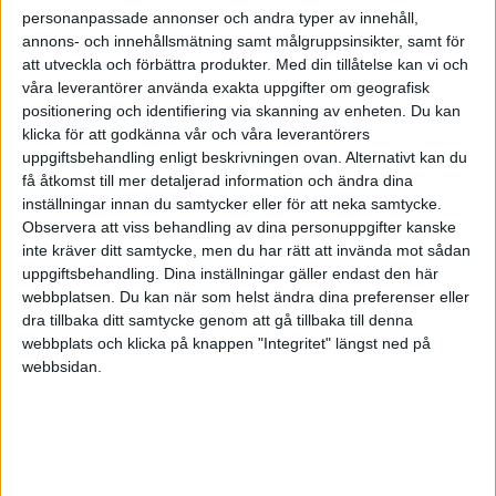
personanpassade annonser och andra typer av innehåll,
annons- och innehållsmätning samt målgruppsinsikter, samt för
Hans F
att utveckla och förbättra produkter.
Med din tillåtelse kan vi och
våra leverantörer använda exakta uppgifter om geografisk
2010-05-26 18:02
positionering och identifiering via skanning av enheten. Du kan
klicka för att godkänna vår och våra leverantörers
uppgiftsbehandling enligt beskrivningen ovan. Alternativt kan du
Detta är 2 helt olika milersättningar,
få åtkomst till mer detaljerad information och ändra dina
inställningar innan du samtycker eller för att neka samtycke.
Den första är det som tas upp i deklarationen
Observera att viss behandling av dina personuppgifter kanske
(INK1) . Här tar du upp resor som alla
inte kräver ditt samtycke, men du har rätt att invända mot sådan
arbetstagare kan dra av. dvs resor till och från
uppgiftsbehandling. Dina inställningar gäller endast den här
webbplatsen. Du kan när som helst ändra dina preferenser eller
din arbetsplats. Så har du resor från hemmet till
dra tillbaka ditt samtycke genom att gå tillbaka till denna
ditt kontor (som då inte är i hemmet) så kan du
webbplats och klicka på knappen "Integritet" längst ned på
dra av detta men får inte dra dom första 8000:-
webbsidan.
kronorna (blir 9000:- nästa deklaration 2011).
Dessa resor räknas som privatresor. Och har du
kontoret/lagret hemma så blir det ju inget
avdrag.