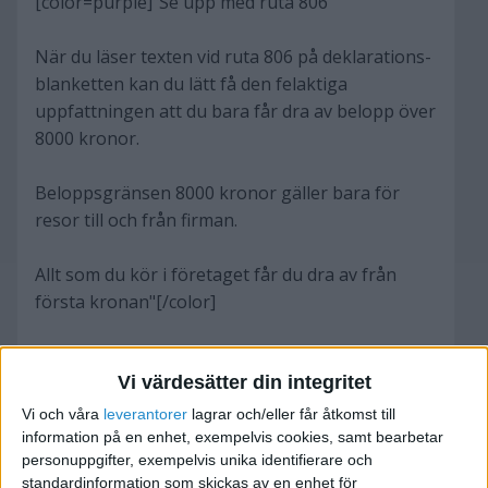
[color=purple]"Se upp med ruta 806
När du läser texten vid ruta 806 på deklarations-
blanketten kan du lätt få den felaktiga
uppfattningen att du bara får dra av belopp över
8000 kronor.
Beloppsgränsen 8000 kronor gäller bara för
resor till och från firman.
Allt som du kör i företaget får du dra av från
första kronan"[/color]
Men ska jag både bokföra på kontot Skattefri
Vi värdesätter din integritet
milersättning
och
yrka avdrag i deklarationen?
Vi och våra
leverantorer
lagrar och/eller får åtkomst till
information på en enhet, exempelvis cookies, samt bearbetar
personuppgifter, exempelvis unika identifierare och
standardinformation som skickas av en enhet för