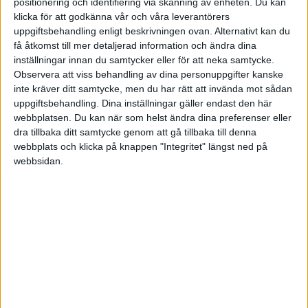
2- Det finns även ett alternativ som heter
positionering och identifiering via skanning av enheten. Du kan
klicka för att godkänna vår och våra leverantörers
"Arbetsgivaruppgifter", jag kommer inte att
uppgiftsbehandling enligt beskrivningen ovan. Alternativt kan du
anställa någon. Men jag antar att jag själv är
få åtkomst till mer detaljerad information och ändra dina
anställd på mitt AB? Man ska fylla i Datum för
inställningar innan du samtycker eller för att neka samtycke.
första löneutbetalning, Beräknat antal anställda
Observera att viss behandling av dina personuppgifter kanske
samt Beräknad lönesumma under inkomståret.
inte kräver ditt samtycke, men du har rätt att invända mot sådan
uppgiftsbehandling. Dina inställningar gäller endast den här
Måste jag fylla i den om jag ska driva bolaget
webbplatsen. Du kan när som helst ändra dina preferenser eller
själv?
dra tillbaka ditt samtycke genom att gå tillbaka till denna
webbplats och klicka på knappen "Integritet" längst ned på
Hoppas på lite hjälp.
webbsidan.
Tack på förhand
swetrot