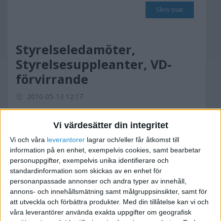
Skriv svar
Styrelseledamöter,
Styrelsesuppleanter, VD-
förvirrande
2010-05-13 12:17
1-Jag försöker fylla i onlineformuläret på
Vi värdesätter din integritet
bolagsverket för att starta ett AB, men blev
Vi och våra
leverantorer
lagrar och/eller får åtkomst till
väldigt förvirrad gällande Styrelseledamöter,
information på en enhet, exempelvis cookies, samt bearbetar
personuppgifter, exempelvis unika identifierare och
Styrelsesuppleanter, VD. Jag antar att välja en
standardinformation som skickas av en enhet för
VD är obligatoriskt, men hur gör jag med
personanpassade annonser och andra typer av innehåll,
Styrelseledamöter, Styrelsesuppleanter? Måste
annons- och innehållsmätning samt målgruppsinsikter, samt för
jag ha dem båda?
att utveckla och förbättra produkter.
Med din tillåtelse kan vi och
våra leverantörer använda exakta uppgifter om geografisk