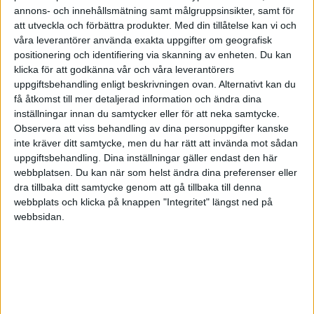
har jag ju fint bokfört, men hur/när skall jag visa
annons- och innehållsmätning samt målgruppsinsikter, samt för
skatteverket detta? Nu har jag haft större inköp
att utveckla och förbättra produkter.
Med din tillåtelse kan vi och
under första verksamhetsåret, varför jag har
våra leverantörer använda exakta uppgifter om geografisk
större ingående moms än utgående, så jag är
positionering och identifiering via skanning av enheten. Du kan
inte skyldig staten någon moms, men i annat fall,
klicka för att godkänna vår och våra leverantörers
uppgiftsbehandling enligt beskrivningen ovan. Alternativt kan du
om jag varit skyldig staten moms, hur skall detta
få åtkomst till mer detaljerad information och ändra dina
betalas in och redovisas?
inställningar innan du samtycker eller för att neka samtycke.
Observera att viss behandling av dina personuppgifter kanske
Frågan blev lite rörig, sitter i feber här, men
inte kräver ditt samtycke, men du har rätt att invända mot sådan
hoppas att nån förstår : )
uppgiftsbehandling. Dina inställningar gäller endast den här
webbplatsen. Du kan när som helst ändra dina preferenser eller
dra tillbaka ditt samtycke genom att gå tillbaka till denna
Fotograf Christoffer Duff - www.buddleia.se
webbplats och klicka på knappen "Integritet" längst ned på
webbsidan.
Ulf Erik