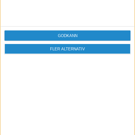
GODKÄNN
FLER ALTERNATIV
Vill du delta i diskussionen?
Logga in eller registrera dig för att skriva
inlägg och delta i diskussioner.
Logga in / Registrera