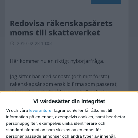
Redovisa räkenskapsårets
moms till skatteverket
2010-02-28 14:03
Här kommer nu en riktigt nybörjarfråga.
Jag sitter här med senaste (och mitt första)
räkenskapsår som enskild firma som passerat,
och har ingen koll på hur jag skall redovisa
momsen. Att resultatet och skatt skall redovisas i
Vi värdesätter din integritet
inkomstdeklarationen, det vet jag, men
Vi och våra
leverantorer
lagrar och/eller får åtkomst till
momsen..?
information på en enhet, exempelvis cookies, samt bearbetar
personuppgifter, exempelvis unika identifierare och
Missförstå mig inte, all in- och utgående moms
standardinformation som skickas av en enhet för
personanpassade annonser och andra typer av innehåll,