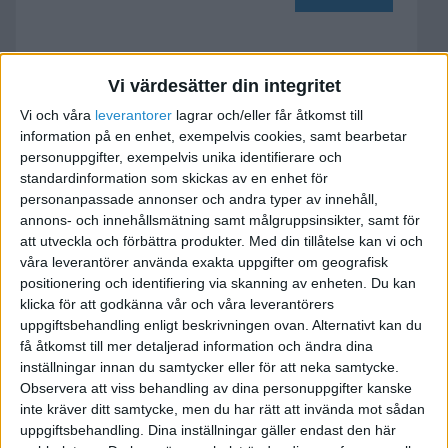
Avdrag för företags resor?
Vi värdesätter din integritet
2010-02-08 17:19
Vi och våra
leverantorer
lagrar och/eller får åtkomst till
information på en enhet, exempelvis cookies, samt bearbetar
personuppgifter, exempelvis unika identifierare och
Hej jag har en enskild firma, och kommer att
standardinformation som skickas av en enhet för
komma att behöva jobba från Asien nästa i höst,
personanpassade annonser och andra typer av innehåll,
så jag undrar lite om någon vet om jag kan dra
annons- och innehållsmätning samt målgruppsinsikter, samt för
av flygresan på företaget?
att utveckla och förbättra produkter.
Med din tillåtelse kan vi och
våra leverantörer använda exakta uppgifter om geografisk
positionering och identifiering via skanning av enheten. Du kan
Jag vet att man inte kan dra av traktamente som
klicka för att godkänna vår och våra leverantörers
enskilld firma, men borde inte en företags resa
uppgiftsbehandling enligt beskrivningen ovan. Alternativt kan du
räknas som en avdragsgiltig utgift?
få åtkomst till mer detaljerad information och ändra dina
inställningar innan du samtycker eller för att neka samtycke.
Observera att viss behandling av dina personuppgifter kanske
Mch Robin
inte kräver ditt samtycke, men du har rätt att invända mot sådan
uppgiftsbehandling. Dina inställningar gäller endast den här