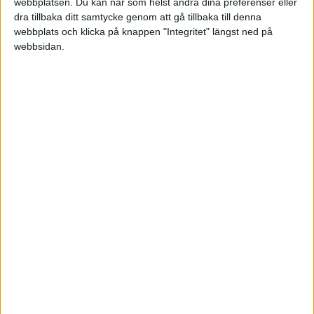
webbplatsen. Du kan när som helst ändra dina preferenser eller
dra tillbaka ditt samtycke genom att gå tillbaka till denna
webbplats och klicka på knappen "Integritet" längst ned på
Hans F
webbsidan.
2010-02-09 03:46
Är det enbart en jobbresa och den krävs för
inkomstens förvärvande så kan du givetvis dra
reskostnad. Sedan vem har sagt att du inte an
dra traktamente i en enskild firma. För det kan
du.
Hans