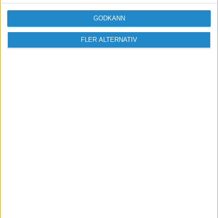
GODKÄNN
FLER ALTERNATIV
Sveriges största digitala
mötesplats för företagare.
Vi verkar för landets viktigaste arbetsgivare och
värdeskapare - småföretagaren.