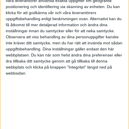
våra leverantörer använda exakta uppgifter om geografisk
-14000
positionering och identifiering via skanning av enheten. Du kan
klicka för att godkänna vår och våra leverantörers
I vanliga fall kanske man skulle ignorerat de två
uppgiftsbehandling enligt beskrivningen ovan. Alternativt kan du
översta posterna, men nu har jag SpeedLedger
få åtkomst till mer detaljerad information och ändra dina
som läser av mitt kontoutdrag och pockar på
inställningar innan du samtycker eller för att neka samtycke.
kontering av alla poster.
Observera att viss behandling av dina personuppgifter kanske
inte kräver ditt samtycke, men du har rätt att invända mot sådan
uppgiftsbehandling. Dina inställningar gäller endast den här
Ska man kalla 14000 som "egen insättning" och
webbplatsen. Du kan när som helst ändra dina preferenser eller
på så vis föra upp båda "-14000" som eget uttag,
dra tillbaka ditt samtycke genom att gå tillbaka till denna
eller ser det ut som att man då tjänat 14000 mer
webbplats och klicka på knappen "Integritet" längst ned på
än man gjort?
webbsidan.
Eller ska man ta de två "studstransaktionerna"
och lägga dom i en slaskpost kallad "bankslir"?
dave.hugo