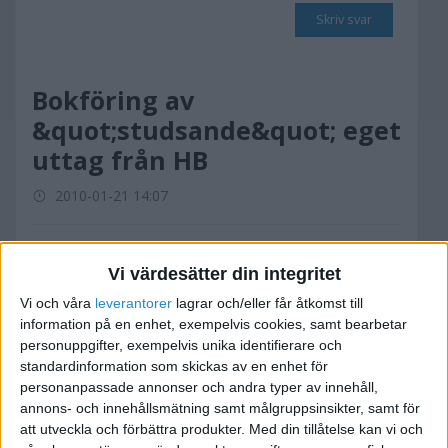
Skriv svar
Bokföring av
&quot;studsande&quot; eget
uttag från HB
2010-01-21 14:07
Jag skickade pengar till mig själv från bolaget,
Vi värdesätter din integritet
och pga något banktrassel så studsade de
tillbaka, och jag betalade därför ut dom igen.
Vi och våra
leverantorer
lagrar och/eller får åtkomst till
information på en enhet, exempelvis cookies, samt bearbetar
personuppgifter, exempelvis unika identifierare och
Det ser alltså ut så här på kontoutdraget:
standardinformation som skickas av en enhet för
personanpassade annonser och andra typer av innehåll,
-14000
annons- och innehållsmätning samt målgruppsinsikter, samt för
14000
att utveckla och förbättra produkter.
Med din tillåtelse kan vi och