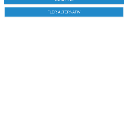
FLER ALTERNATIV
Vill du delta i diskussionen?
Logga in eller registrera dig för att skriva
inlägg och delta i diskussioner.
Logga in / Registrera