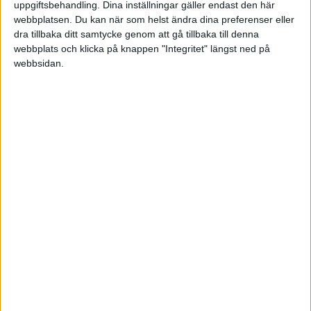
förhållande till intäkten.
uppgiftsbehandling. Dina inställningar gäller endast den här
webbplatsen. Du kan när som helst ändra dina preferenser eller
dra tillbaka ditt samtycke genom att gå tillbaka till denna
Jag har ännu inte gjort skattedeklarationen, d v s
webbplats och klicka på knappen "Integritet" längst ned på
betalat in momsen för månaden, men däremot
webbsidan.
stängt månaden i SPCS-programmet.
Ska jag stryka och bokföra om momsen samt
göra om momsrapporten för månaden eller hur
går jag till väga?
/j