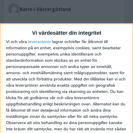
Karin i Västergötland
2006-05-22 17:33
Vi värdesätter din integritet
Hurdå avvikelse, menar du? Är den inbetalda
Vi och våra
leverantorer
lagrar och/eller får åtkomst till
momsen större än den bokförda? Har du betalat
information på en enhet, exempelvis cookies, samt bearbetar
personuppgifter, exempelvis unika identifierare och
lika mycket som du har skrivit på
standardinformation som skickas av en enhet för
momsdeklarationsblanketten?
personanpassade annonser och andra typer av innehåll,
annons- och innehållsmätning samt målgruppsinsikter, samt för
att utveckla och förbättra produkter.
Med din tillåtelse kan vi och
våra leverantörer använda exakta uppgifter om geografisk
positionering och identifiering via skanning av enheten. Du kan
megaman
klicka för att godkänna vår och våra leverantörers
uppgiftsbehandling enligt beskrivningen ovan. Alternativt kan du
få åtkomst till mer detaljerad information och ändra dina
2006-05-27 08:33
inställningar innan du samtycker eller för att neka samtycke.
Observera att viss behandling av dina personuppgifter kanske
Jag har bokfört för mycket moms på konto 2611 i
inte kräver ditt samtycke, men du har rätt att invända mot sådan