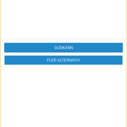
upp försäljningen) så att försäljningen inte blir
redovisad då också. Såna där automatiska
momsrapporter har sina begränsningar. Olika
slag av periodiseringar (som ditt fall) klarar
programmen i allmänhet inte.
GODKÄNN
FLER ALTERNATIV