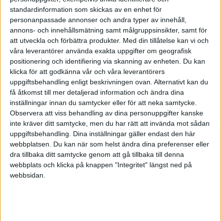
Är förvirrad nu om momsen ska betalas in eller
standardinformation som skickas av en enhet för
ej, eller om den på nått sätt "sparas" vidare till
personanpassade annonser och andra typer av innehåll,
nästkommande år...?
annons- och innehållsmätning samt målgruppsinsikter, samt för
att utveckla och förbättra produkter.
Med din tillåtelse kan vi och
våra leverantörer använda exakta uppgifter om geografisk
positionering och identifiering via skanning av enheten. Du kan
klicka för att godkänna vår och våra leverantörers
Stig Forsberg
uppgiftsbehandling enligt beskrivningen ovan. Alternativt kan du
få åtkomst till mer detaljerad information och ändra dina
inställningar innan du samtycker eller för att neka samtycke.
2009-12-14 12:57
Observera att viss behandling av dina personuppgifter kanske
inte kräver ditt samtycke, men du har rätt att invända mot sådan
Nu vet jag inte hur ofta du deklarerar moms.
uppgiftsbehandling. Dina inställningar gäller endast den här
webbplatsen. Du kan när som helst ändra dina preferenser eller
dra tillbaka ditt samtycke genom att gå tillbaka till denna
Om du gör det årsvis i samband med
webbplats och klicka på knappen "Integritet" längst ned på
inkomstdeklarationen så hamnar en momsskuld
webbsidan.
eller momsfordran i samma pott som övrig skatt.
Sedan beror det på det totala saldot om du ska
betala eller få tillbaka skatt för det aktuella
inkomståret.