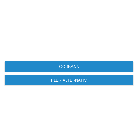
GODKÄNN
FLER ALTERNATIV
Vill du delta i diskussionen?
Logga in eller registrera dig för att skriva