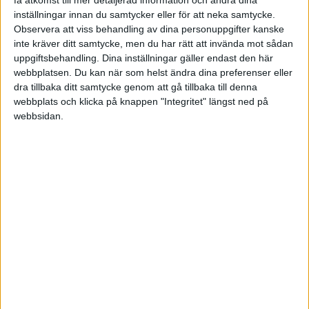
få åtkomst till mer detaljerad information och ändra dina
Tack
inställningar innan du samtycker eller för att neka samtycke.
Observera att viss behandling av dina personuppgifter kanske
inte kräver ditt samtycke, men du har rätt att invända mot sådan
uppgiftsbehandling. Dina inställningar gäller endast den här
webbplatsen. Du kan när som helst ändra dina preferenser eller
dra tillbaka ditt samtycke genom att gå tillbaka till denna
krjh
webbplats och klicka på knappen "Integritet" längst ned på
webbsidan.
2009-12-06 16:50
Om du har pengar att investera med så är det
givetvis bättre att använda dessa för att slippa
betala av lån och räntor. Kostnaden för
inventarierna blir ju detsamma oavsett om du tar
lån eller inte.
Lånet i sig är ju inte en kostnad, däremot är
räntorna och övriga utgifter i form av någon
sorts startaavgift kostnader.