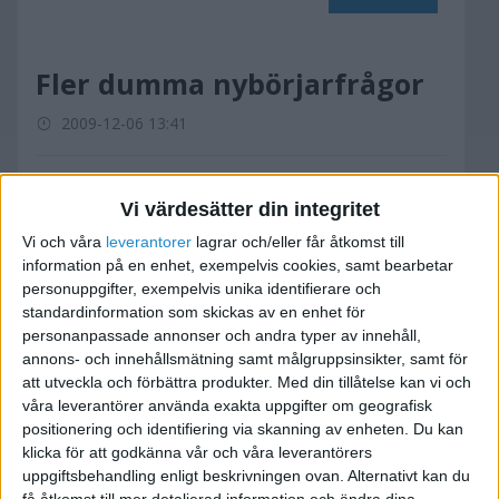
Fler dumma nybörjarfrågor
2009-12-06 13:41
Vid uppstart av min firma behöver jag investera i
Vi värdesätter din integritet
datorutrustning för, låt oss säga
50 000kr. Eftersom datorer räknas som
Vi och våra
leverantorer
lagrar och/eller får åtkomst till
information på en enhet, exempelvis cookies, samt bearbetar
inventarier och har en avskrivning på x antal år
personuppgifter, exempelvis unika identifierare och
så
standardinformation som skickas av en enhet för
undrar jag vilket som är mest fördelaktigt, att ta
personanpassade annonser och andra typer av innehåll,
ett lån på 50 000, vilket jag antar på något vis är
annons- och innehållsmätning samt målgruppsinsikter, samt för
avdragsgilt, eller att andvända de första
att utveckla och förbättra produkter.
Med din tillåtelse kan vi och
våra leverantörer använda exakta uppgifter om geografisk
intäkterna till inköpet?
positionering och identifiering via skanning av enheten. Du kan
Räknas ett lån för investering som en kostnad?
klicka för att godkänna vår och våra leverantörers
Någon som vet hur sånt där fungerar?
uppgiftsbehandling enligt beskrivningen ovan. Alternativt kan du