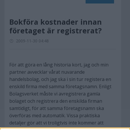
Bokföra kostnader innan
företaget är registrerat?
2009-11-30 04:48
För att göra en lång historia kort, jag och min
partner avvecklar vårat nuvarande
handelsbolag, och jag ska i sin tur registera en
enskild firma med samma företagsnamn. Enligt
Bolagsverket måste vi avregistrera gamla
bolaget och registrera den enskilda firman
samtidigt, för att samma företagsnamn ska
överföras med automatik. Vissa praktiska
detaljer gör att vi troligtvis inte kommer att