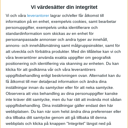
kunna genomföra avregistreringen förränn om
2 veckor.
Vi värdesätter din integritet
Vi och våra
leverantorer
lagrar och/eller får åtkomst till
Frågan är, det finns redan kostnader nu i
information på en enhet, exempelvis cookies, samt bearbetar
personuppgifter, exempelvis unika identifierare och
December som jag skulle vilja ta med i min nya
standardinformation som skickas av en enhet för
firma (Ex licensavgifter som ska vara inne i Dec),
personanpassade annonser och andra typer av innehåll,
men med tanke på handläggningstiden m.m så
annons- och innehållsmätning samt målgruppsinsikter, samt för
kommer jag nog inte ha min firma på pappret
att utveckla och förbättra produkter.
Med din tillåtelse kan vi och
föränn i Januari med F-skatt, org-nr o.s.v. ???
våra leverantörer använda exakta uppgifter om geografisk
positionering och identifiering via skanning av enheten. Du kan
klicka för att godkänna vår och våra leverantörers
Kan jag redan nu betala vissa kostnader ur egen
uppgiftsbehandling enligt beskrivningen ovan. Alternativt kan du
ficka som tillfaller bolaget , för att sedan bokföra
få åtkomst till mer detaljerad information och ändra dina
i företaget i efterhand? Hur gör jag det rent
inställningar innan du samtycker eller för att neka samtycke.
praktiskt i själva bokföringen?
Observera att viss behandling av dina personuppgifter kanske
inte kräver ditt samtycke, men du har rätt att invända mot sådan
uppgiftsbehandling. Dina inställningar gäller endast den här
Tack på förhand.
webbplatsen. Du kan när som helst ändra dina preferenser eller
dra tillbaka ditt samtycke genom att gå tillbaka till denna
webbplats och klicka på knappen "Integritet" längst ned på