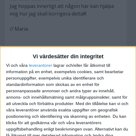
Jag hoppas innerligt att någon här kan hjälpa
mig hur jag skall korrigera detta!!!
// Maria
Vi värdesätter din integritet
Stig Forsberg
Vi och våra
leverantorer
lagrar och/eller får åtkomst till
information på en enhet, exempelvis cookies, samt bearbetar
personuppgifter, exempelvis unika identifierare och
2009-09-30 04:34
standardinformation som skickas av en enhet för
personanpassade annonser och andra typer av innehåll,
Visst får du "köpa" av din egen enskilda firma.
annons- och innehållsmätning samt målgruppsinsikter, samt för
att utveckla och förbättra produkter.
Med din tillåtelse kan vi och
Det du inte får göra är att köpa för ett lägre pris
våra leverantörer använda exakta uppgifter om geografisk
positionering och identifiering via skanning av enheten. Du kan
än vad andra betalar. Så det du ska korrigera är
klicka för att godkänna vår och våra leverantörers
så att priset blir detsamma som för andra (dvs 60
uppgiftsbehandling enligt beskrivningen ovan. Alternativt kan du
istället för 40 kr).
få åtkomst till mer detaljerad information och ändra dina