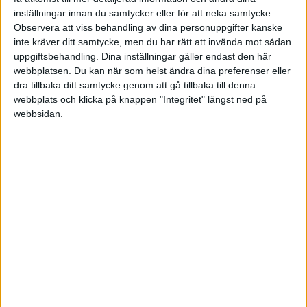
inställningar innan du samtycker eller för att neka samtycke.
Observera att viss behandling av dina personuppgifter kanske
Stig Forsberg
inte kräver ditt samtycke, men du har rätt att invända mot sådan
www.enskildfirma.nu
uppgiftsbehandling. Dina inställningar gäller endast den här
www.AbRedo.se
webbplatsen. Du kan när som helst ändra dina preferenser eller
dra tillbaka ditt samtycke genom att gå tillbaka till denna
webbplats och klicka på knappen "Integritet" längst ned på
webbsidan.
mariaFL
2009-09-30 05:02
Det var konstigt.. Läste i en bok att man måste
föra särskild bok ifall man köper ifrån sitt eget
företag och till markndsvärde (Vad menar boken
med särskild bok Och hur vet jag vad
marknadsvärdet ligger på?)