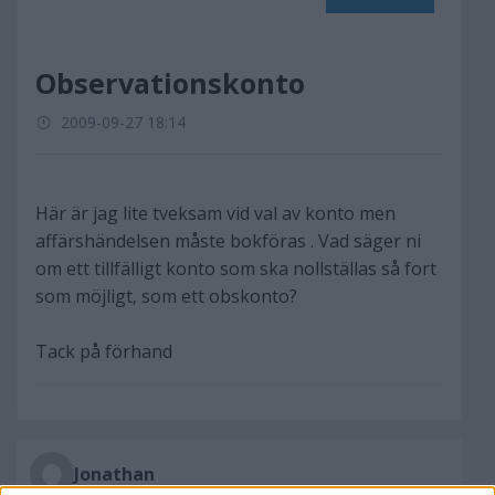
Observationskonto
2009-09-27 18:14
Här är jag lite tveksam vid val av konto men
affärshändelsen måste bokföras . Vad säger ni
om ett tillfälligt konto som ska nollställas så fort
som möjligt, som ett obskonto?
Tack på förhand
Jonathan