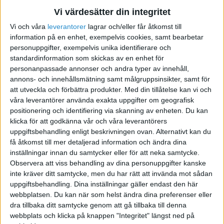
Vi värdesätter din integritet
2009-09-27 18:53
Vi och våra
leverantorer
lagrar och/eller får åtkomst till
information på en enhet, exempelvis cookies, samt bearbetar
Va?
personuppgifter, exempelvis unika identifierare och
standardinformation som skickas av en enhet för
[quote author=Djeni
personanpassade annonser och andra typer av innehåll,
annons- och innehållsmätning samt målgruppsinsikter, samt för
link=topic=5838.msg28253#msg28253
att utveckla och förbättra produkter.
Med din tillåtelse kan vi och
date=1254082483]
våra leverantörer använda exakta uppgifter om geografisk
Vad säger ni om ett tillfälligt konto som ska
positionering och identifiering via skanning av enheten. Du kan
nollställas så fort som möjligt, som ett obskonto?
klicka för att godkänna vår och våra leverantörers
[/quote]
uppgiftsbehandling enligt beskrivningen ovan. Alternativt kan du
få åtkomst till mer detaljerad information och ändra dina
inställningar innan du samtycker eller för att neka samtycke.
Ja.
Observera att viss behandling av dina personuppgifter kanske
inte kräver ditt samtycke, men du har rätt att invända mot sådan
uppgiftsbehandling. Dina inställningar gäller endast den här
Med vänliga hälsningar,
webbplatsen. Du kan när som helst ändra dina preferenser eller
Jonathan
dra tillbaka ditt samtycke genom att gå tillbaka till denna
webbplats och klicka på knappen "Integritet" längst ned på