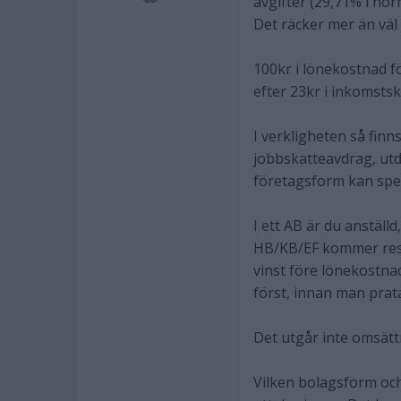
avgifter (29,71% i nor
Det räcker mer än väl 
100kr i lönekostnad fö
efter 23kr i inkomstsk
I verkligheten så finn
jobbskatteavdrag, utd
företagsform kan spel
I ett AB är du anställ
HB/KB/EF kommer resul
vinst före lönekostna
först, innan man prata
Det utgår inte omsättn
Vilken bolagsform och