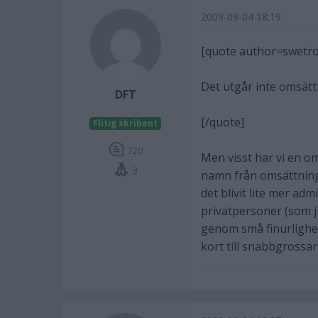
2009-09-04 18:19
[quote author=swetr
Det utgår inte omsättn
DFT
[/quote]
Flitig skribent
720
Men visst har vi en o
3
namn från omsättnings
det blivit lite mer adm
privatpersoner (som j
genom små finurlighet
kort till snabbgrossar