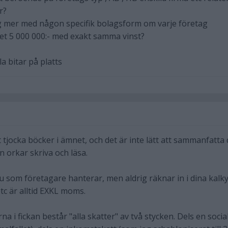
r?
ig mer med någon specifik bolagsform om varje företag
t 5 000 000:- med exakt samma vinst?
la bitar på platts
gt tjocka böcker i ämnet, och det är inte lätt att sammanfatta 
n orkar skriva och läsa.
som företagare hanterar, men aldrig räknar in i dina kalky
etc är alltid EXKL moms.
a i fickan består "alla skatter" av två stycken. Dels en socia