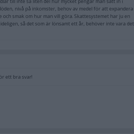
lar till inte så liten del hur mycket pengar man satt in i
öden, nivå på inkomster, behov av medel för att expandera
cke och smak om hur man vill göra. Skattesystemet har ju en
deligen, så det som är lönsamt ett år, behöver inte vara det
ör ett bra svar!