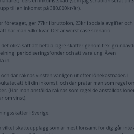
malfallet), dels en inkomstskatt (som jag schabloniserat till 
upp till en inkomst på 380.000kr/år).
r företaget, ger 77kr i bruttolön, 23kr i sociala avgifter och
att har man 54kr kvar. Det är worst case scenario.
s det olika sätt att betala lägre skatter genom t.ex. grundavd
elning, periodiseringsfonder och att vara ung. Även
a in.
d, och där räknas vinsten vanligen ut efter lönekostnader. I
tatet att bli din inkomst, och där pratar man som regel o
der. (Har man anställda räknas som regel de anställdas löne
r om vinst).
ingsskatter i Sverige.
 vilket skatteupplägg som är mest lönsamt för dig går inte 