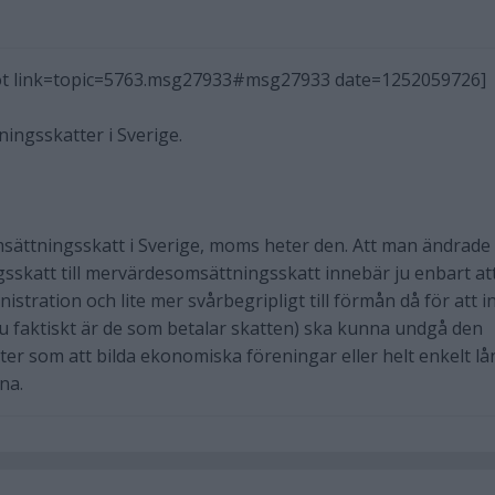
ot link=topic=5763.msg27933#msg27933 date=1252059726]
ingsskatter i Sverige.
msättningsskatt i Sverige, moms heter den. Att man ändrade
skatt till mervärdesomsättningsskatt innebär ju enbart at
inistration och lite mer svårbegripligt till förmån då för att i
u faktiskt är de som betalar skatten) ska kunna undgå den
er som att bilda ekonomiska föreningar eller helt enkelt lå
na.