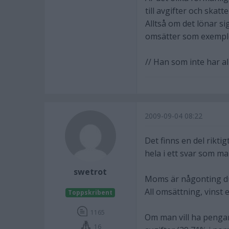
till avgifter och skatte
Alltså om det lönar s
omsätter som exemple
// Han som inte har al
2009-09-04 08:22
Det finns en del rikti
hela i ett svar som ma
swetrot
Moms är någonting du 
All omsättning, vinst 
Toppskribent
1165
Om man vill ha pengarn
16