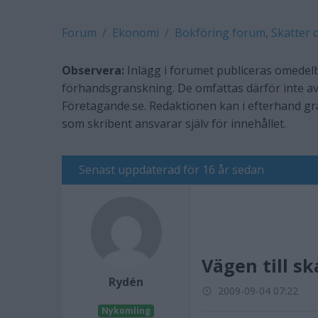
Forum
Ekonomi
Bokföring forum, Skatter 
Observera:
Inlägg i forumet publiceras omedelb
förhandsgranskning. De omfattas därför inte av
Företagande.se. Redaktionen kan i efterhand g
som skribent ansvarar själv för innehållet.
Senast uppdaterad för 16 år sedan
Vägen till s
Rydén
2009-09-04 07:22
Nykomling