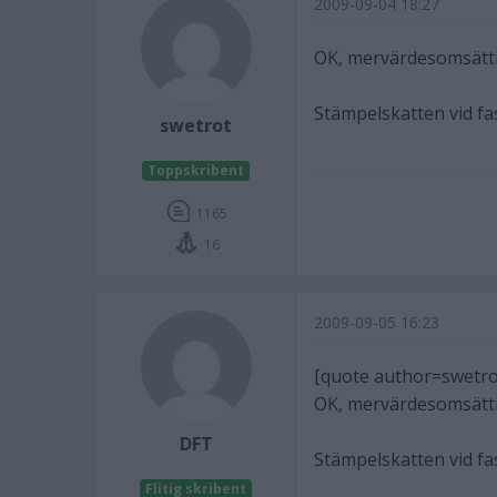
2009-09-04 18:27
OK, mervärdesomsättni
Stämpelskatten vid fa
swetrot
Toppskribent
1165
16
2009-09-05 16:23
[quote author=swetr
OK, mervärdesomsättni
DFT
Stämpelskatten vid fa
Flitig skribent