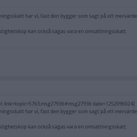
ngsskatt har vi, fast den bygger som sagt på ett mervärde
stighetsköp kan också sägas vara en omsättningsskatt.
ot link=topic=5763.msg27936#msg27936 date=1252096024]
ngsskatt har vi, fast den bygger som sagt på ett mervärde
stighetsköp kan också sägas vara en omsättningsskatt.