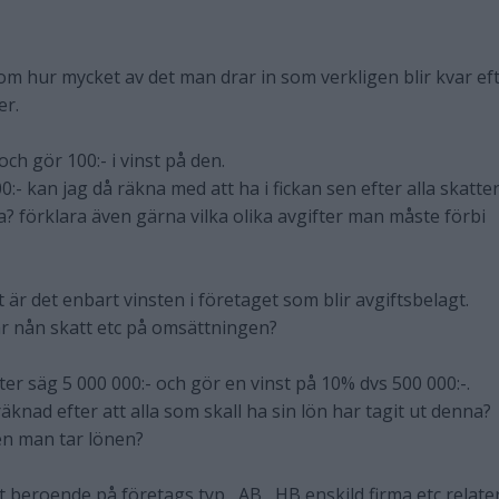
om hur mycket av det man drar in som verkligen blir kvar ef
er.
och gör 100:- i vinst på den.
- kan jag då räkna med att ha i fickan sen efter alla skatte
a? förklara även gärna vilka olika avgifter man måste förbi
är det enbart vinsten i företaget som blir avgiftsbelagt.
rar nån skatt etc på omsättningen?
er säg 5 000 000:- och gör en vinst på 10% dvs 500 000:-.
äknad efter att alla som skall ha sin lön har tagit ut denna?
ten man tar lönen?
t beroende på företags typ , AB , HB enskild firma etc relate