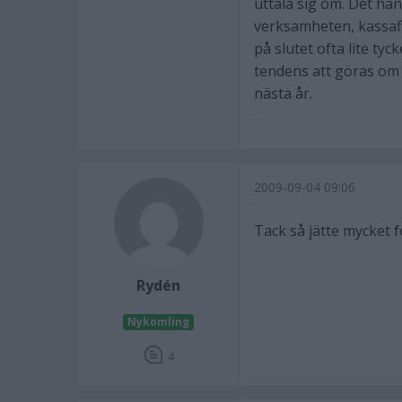
uttala sig om. Det hand
verksamheten, kassafl
på slutet ofta lite ty
tendens att göras om i
nästa år.
2009-09-04 09:06
Tack så jätte mycket f
Rydén
Nykomling
4