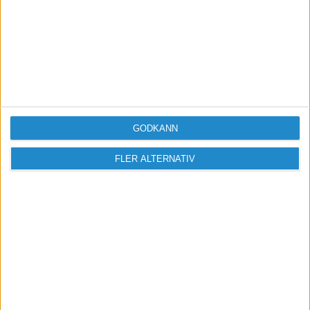
Men så länge du håller dig till det, alltså bokför
löpande och inte ett år i efterskott, så är det OK
att t.ex. bokföra alla leverantörsfakturor under
en 14-dagars-period eller t.o.m. under en månad
direkt efter varandra.
GODKÄNN
FLER ALTERNATIV