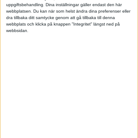
uppgiftsbehandling. Dina inställningar gäller endast den här
webbplatsen. Du kan när som helst ändra dina preferenser eller
dra tillbaka ditt samtycke genom att gå tillbaka till denna
Följande inköpskvitton:
webbplats och klicka på knappen "Integritet" längst ned på
webbsidan.
kvitto 1, 2005-01-01, 100 kr
kvitto 2, 2005-02-02, 1500 kr
Om jag då bokför detta måste då ordningen på
hur jag bokför dem vara;
1. kvitto 1
2. faktura 1