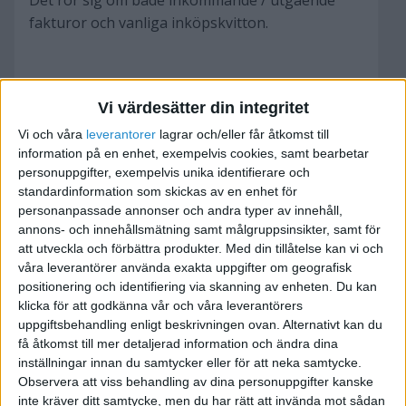
Det rör sig om både inkommande / utgående
fakturor och vanliga inköpskvitton.
Vi värdesätter din integritet
Fråga;
Vi och våra
leverantorer
lagrar och/eller får åtkomst till
information på en enhet, exempelvis cookies, samt bearbetar
Måste verifikatnumren vara i följd med den
personuppgifter, exempelvis unika identifierare och
kronologiska ordningen? Eller räcker det om jag
standardinformation som skickas av en enhet för
ändrar på själva bokföringsdatumet?
personanpassade annonser och andra typer av innehåll,
annons- och innehållsmätning samt målgruppsinsikter, samt för
att utveckla och förbättra produkter.
Med din tillåtelse kan vi och
våra leverantörer använda exakta uppgifter om geografisk
positionering och identifiering via skanning av enheten. Du kan
Ponera att jag har följande fakturor:
klicka för att godkänna vår och våra leverantörers
uppgiftsbehandling enligt beskrivningen ovan. Alternativt kan du
faktura 1, 2005-01-29, 10,000 kr
få åtkomst till mer detaljerad information och ändra dina
inställningar innan du samtycker eller för att neka samtycke.
Observera att viss behandling av dina personuppgifter kanske
faktura 2, 2005-02-03 5,000 kr
inte kräver ditt samtycke, men du har rätt att invända mot sådan