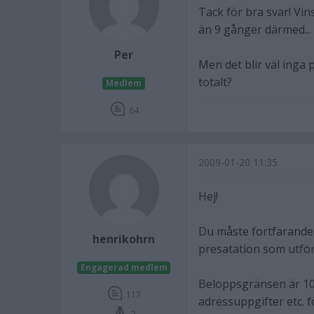
Tack för bra svar! Vin
än 9 gånger därmed...
Per
Men det blir väl inga p
totalt?
Medlem
64
2009-01-20 11:35
Hej!
Du måste fortfarande 
henrikohrn
presatation som utför
Engagerad medlem
Beloppsgränsen är 10
117
adressuppgifter etc. f