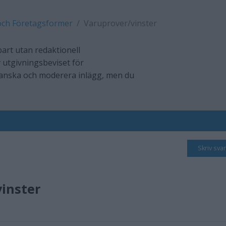
och Företagsformer
Varuprover/vinster
art utan redaktionell
 utgivningsbeviset för
ranska och moderera inlägg, men du
Skriv svar
inster