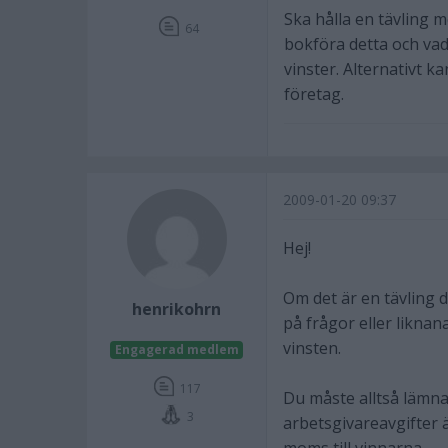
Ska hålla en tävling 
64
bokföra detta och vad
vinster. Alternativt k
företag.
2009-01-20 09:37
Hej!
Om det är en tävling d
henrikohrn
på frågor eller liknan
vinsten.
Engagerad medlem
117
Du måste alltså lämna 
3
arbetsgivareavgifter ä