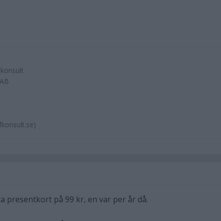
skonsult
 AB
konsult.se)
ra presentkort på 99 kr, en var per år då.