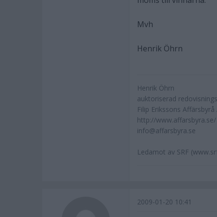
moms till vinnarna.
Mvh
Henrik Öhrn
Henrik Öhrn
auktoriserad redovisning
Filip Erikssons Affärsbyrå
http://www.affarsbyra.se/
info@affarsbyra.se
Ledamot av SRF (www.srf
2009-01-20 10:41