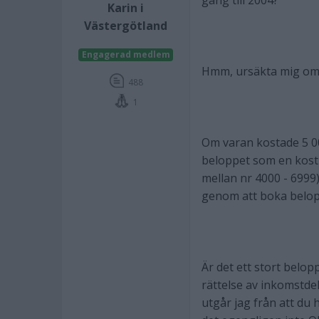
gång till 2004?
Karin i
Västergötland
Engagerad medlem
Hmm, ursäkta mig om jag
488
1
Om varan kostade 5 00
beloppet som en kostn
mellan nr 4000 - 6999
genom att boka belop
Är det ett stort belop
rättelse av inkomstdek
utgår jag från att du 