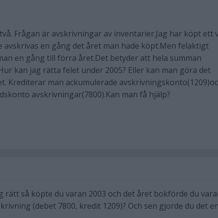
 två. Frågan är avskrivningar av inventarier.Jag har köpt ett 
 avskrivas en gång det året man hade köpt.Men felaktigt
an en gång till förra året.Det betyder att hela summan
.Hur kan jag rätta felet under 2005? Eller kan man göra det
elet. Krediterar man ackumulerade avskrivningskonto(1209)o
dskonto avskrivningar(7800).Kan man få hjälp?
ig rätt så köpte du varan 2003 och det året bokförde du var
krivning (debet 7800, kredit 1209)? Och sen gjorde du det e