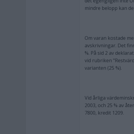
det egengligen inte OK
mindre belopp kan de 
Om varan kostade mer 
avskrivningar. Det fin
%. På sid 2 av deklar
vid rubriken "Restvärd
varianten (25 %).
Vid årliga värdemins
2003, och 25 % av åter
7800, kredit 1209.