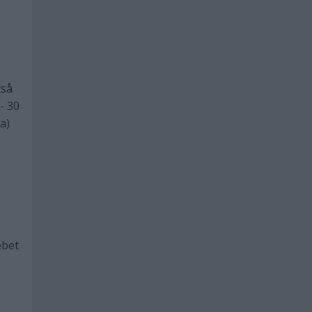
tså
- 30
a)
ebet