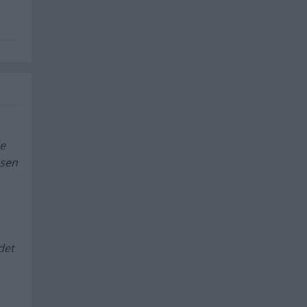
de
 sen
det