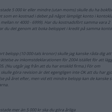
tade 5 000 kr eller mindre (utan moms) skulle du ha bokfö
t som en kostnad i debet på något lämpligt konto i kontokl
n mellan nr 4000 - 6999). Har du kostnadsfört samma vara 2
ar du det genom att boka beloppet i kredit på samma konto
ort belopp (10 000-tals kronor) skulle jag kanske råda dig att
rättelse av inkomstdeklarationen för 2004 istället för att läg
5. (Nu utgår jag från att du har enskild firma.) För om
 skulle göra revision är det egengligen inte OK att du har gjo
lse på året efter, men vid ett mindre belopp kan de kanske s
arna.
tade mer än 5 000 kr ska du göra årliga