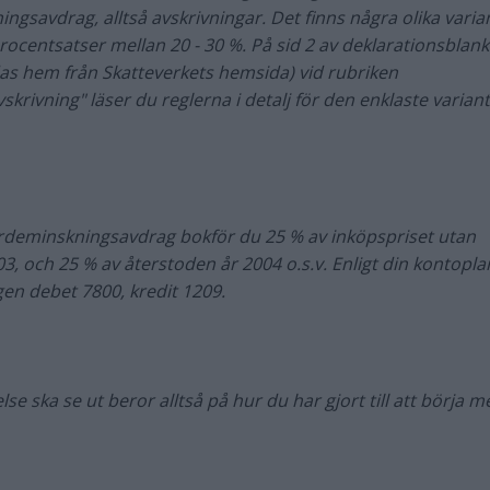
ngsavdrag, alltså avskrivningar. Det finns några olika varia
rocentsatser mellan 20 - 30 %. På sid 2 av deklarationsblank
as hem från Skatteverkets hemsida) vid rubriken
skrivning" läser du reglerna i detalj för den enklaste varian
ärdeminskningsavdrag bokför du 25 % av inköpspriset utan
, och 25 % av återstoden år 2004 o.s.v. Enligt din kontopla
igen debet 7800, kredit 1209.
lse ska se ut beror alltså på hur du har gjort till att börja me