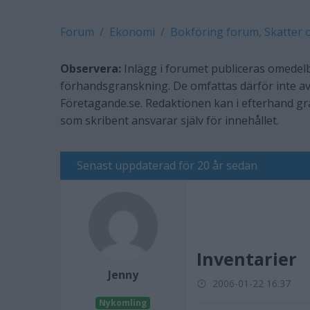
Forum
Ekonomi
Bokföring forum, Skatter 
Observera:
Inlägg i forumet publiceras omedelb
förhandsgranskning. De omfattas därför inte av
Företagande.se. Redaktionen kan i efterhand g
som skribent ansvarar själv för innehållet.
Senast uppdaterad för 20 år sedan
Inventarier
Jenny
2006-01-22 16:37
Nykomling