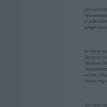
Om varan kos
hela beloppe
4 - 6 (konto
gånger back
Är det ett st
skicka in en 
rättelsen 200
Skatteverket
en sån rätte
mellan fingr
Om varan kos