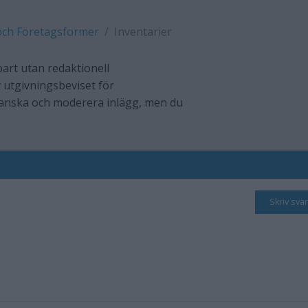
och Företagsformer
Inventarier
art utan redaktionell
 utgivningsbeviset för
ranska och moderera inlägg, men du
Skriv svar