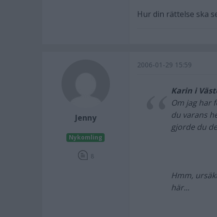
Hur din rättelse ska se
2006-01-29 15:59
Karin i Väs
Om jag har f
du varans he
Jenny
gjorde du de
Nykomling
8
Hmm, ursäkta
här...