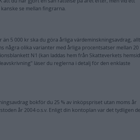
 att du har gjort en sån rättelse på året efter, men vid ett
kanske se mellan fingrarna.
än 5 000 kr ska du göra årliga värdeminskningsavdrag, all
ns några olika varianter med årliga procentsatser mellan 20 
ationsblankett N1 (kan laddas hem från Skatteverkets hemsid
eavskrivning" läser du reglerna i detalj för den enklaste
kningsavdrag bokför du 25 % av inköpspriset utan moms år
stoden år 2004 o.s.v. Enligt din kontoplan var det tydligen d