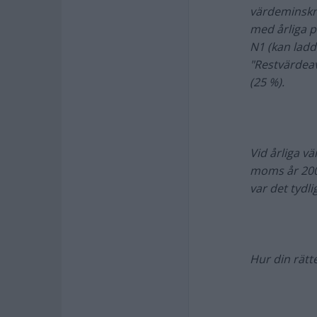
värdeminskni
med årliga p
N1 (kan ladd
"Restvärdeav
(25 %).
Vid årliga v
moms år 2003
var det tydl
Hur din rätte