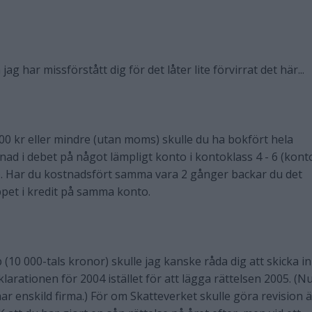
 har missförstått dig för det låter lite förvirrat det här...
0 kr eller mindre (utan moms) skulle du ha bokfört hela
ad i debet på något lämpligt konto i kontoklass 4 - 6 (kont
). Har du kostnadsfört samma vara 2 gånger backar du det
pet i kredit på samma konto.
p (10 000-tals kronor) skulle jag kanske råda dig att skicka i
larationen för 2004 istället för att lägga rättelsen 2005. (N
har enskild firma.) För om Skatteverket skulle göra revision ä