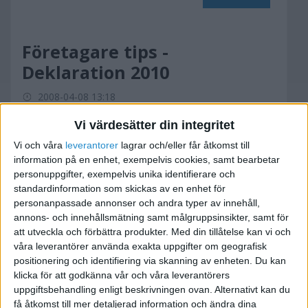
Företagare tips -
Deklaration 2010
2008-04-08 13:18
Vi värdesätter din integritet
Här på skatteverkets hemsida hittar du flera bra
Vi och våra
leverantorer
lagrar och/eller får åtkomst till
länkar och hjälpmedel till din
deklaration 2010
information på en enhet, exempelvis cookies, samt bearbetar
personuppgifter, exempelvis unika identifierare och
Bland annat ett bra
avdragslexikon för
standardinformation som skickas av en enhet för
företaget
som du inte vill missa! ;)
personanpassade annonser och andra typer av innehåll,
annons- och innehållsmätning samt målgruppsinsikter, samt för
att utveckla och förbättra produkter.
Med din tillåtelse kan vi och
Mvh Patrik
våra leverantörer använda exakta uppgifter om geografisk
positionering och identifiering via skanning av enheten. Du kan
klicka för att godkänna vår och våra leverantörers
uppgiftsbehandling enligt beskrivningen ovan. Alternativt kan du
få åtkomst till mer detaljerad information och ändra dina