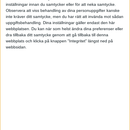
Jorgen
inställningar innan du samtycker eller för att neka samtycke.
Observera att viss behandling av dina personuppgifter kanske
inte kräver ditt samtycke, men du har rätt att invända mot sådan
2008-04-10 13:51
uppgiftsbehandling. Dina inställningar gäller endast den här
webbplatsen. Du kan när som helst ändra dina preferenser eller
Bra, Patrik!
dra tillbaka ditt samtycke genom att gå tillbaka till denna
webbplats och klicka på knappen "Integritet" längst ned på
webbsidan.
Jag klistrar det här inlägget under
deklarationssäsong.
Patrik Nilsson
2009-04-08 07:20
Fyll gärna på med fler tipsoch länkar till allt som
kan hjälpa till inför deklarationen: