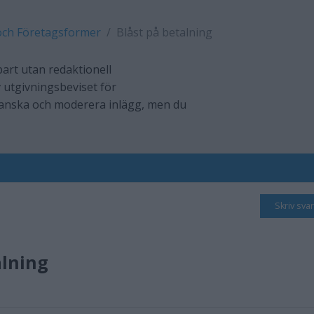
och Företagsformer
Blåst på betalning
art utan redaktionell
 utgivningsbeviset för
ranska och moderera inlägg, men du
Skriv svar
alning