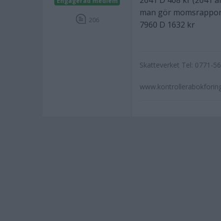
2641 D 408 kr (2641 an
Engagerad medlem
man gör momsrappor
206
7960 D 1632 kr
Skatteverket Tel: 0771-5
www.kontrollerabokforin