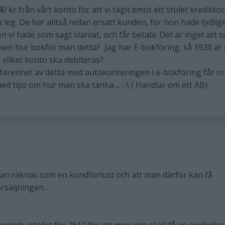
 kr från vårt konto för att vi tagit emot ett stulet kreditkor
a leg. De har alltså redan ersatt kunden, för hon hade tydlig
n vi hade som sagt slarvat, och får betala. Det är inget att 
t, men hur bokför man detta? Jag har E-bokföring, så 1930 är 
 vilket konto ska debiteras?
arenhet av detta med autokonteringen i e-bokföring får ni
d tips om hur man ska tänka.... :-\ ( Handlar om ett AB)
t kan räknas som en kundförlust och att man därför kan få
rsäljningen.