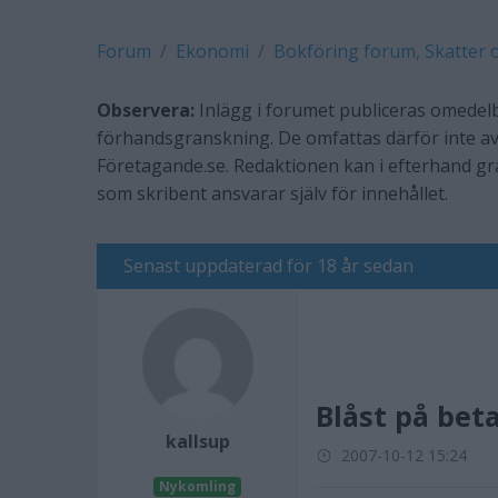
Forum
Ekonomi
Bokföring forum, Skatter 
Observera:
Inlägg i forumet publiceras omedelb
förhandsgranskning. De omfattas därför inte av
Företagande.se. Redaktionen kan i efterhand g
som skribent ansvarar själv för innehållet.
Senast uppdaterad för 18 år sedan
Blåst på bet
kallsup
2007-10-12 15:24
Nykomling