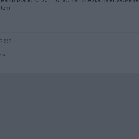
vänds istället för 2611 för att man inte skall få en avvikelse
ten)
67 567
g.se