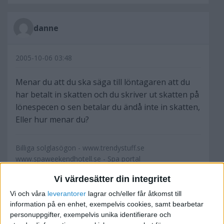
danne
2005-10-06 03:48
Menar du att du ska säga till löntagaren att du
har betalt in skatten och du skriver ut skatten på
lönespecen o sen betalar du ändå inte in skatten,
Eller hur menar du?
Billiga solglasögon - www.trendystuff.se
www.spaweekendhotell.se - Spa portal
Vi värdesätter din integritet
Vi och våra
leverantorer
lagrar och/eller får åtkomst till
information på en enhet, exempelvis cookies, samt bearbetar
suckis
personuppgifter, exempelvis unika identifierare och