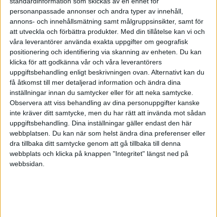
standardinformation som skickas av en enhet för
personanpassade annonser och andra typer av innehåll,
2005-10-06 04:22
annons- och innehållsmätning samt målgruppsinsikter, samt för
att utveckla och förbättra produkter.
Med din tillåtelse kan vi och
Nej!
våra leverantörer använda exakta uppgifter om geografisk
positionering och identifiering via skanning av enheten. Du kan
klicka för att godkänna vår och våra leverantörers
Det handlar om vem som i slutändan blir skyldig
uppgiftsbehandling enligt beskrivningen ovan. Alternativt kan du
att betala in skatten. Företagaren skriver att 0
få åtkomst till mer detaljerad information och ändra dina
kronor blivit betalt in och det är fakta. Och
inställningar innan du samtycker eller för att neka samtycke.
löntagaren vet om att ingen skatt betalats in,
Observera att viss behandling av dina personuppgifter kanske
inte kräver ditt samtycke, men du har rätt att invända mot sådan
vem ska betala i slutändan?!? Det är ju så, om min
uppgiftsbehandling. Dina inställningar gäller endast den här
chef betalat in skatt hela året och det blivit
webbplatsen. Du kan när som helst ändra dina preferenser eller
draget för lite, eller för mycket, så är det ju jag,
dra tillbaka ditt samtycke genom att gå tillbaka till denna
som löntagare som får betala eller får tillbaka.
webbplats och klicka på knappen "Integritet" längst ned på
Men vad gäller om INGENTING betalats in och
webbsidan.
jag får veta det, är det jag som får ta smällen så
att säga?