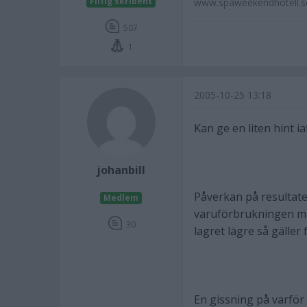
Flitig skribent
www.spaweekendhotell.se
507
1
2005-10-25 13:18
Kan ge en liten hint ia
johanbill
Påverkan på resultatet
Medlem
varuförbrukningen min
30
lagret lägre så gäller
En gissning på varför 