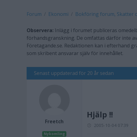
Forum
Ekonomi
Bokföring forum, Skatter 
Observera:
Inlägg i forumet publiceras omedelb
förhandsgranskning. De omfattas därför inte av
Företagande.se. Redaktionen kan i efterhand g
som skribent ansvarar själv för innehållet.
Senast uppdaterad för 20 år sedan
Hjälp !!
Freetch
2005-10-04 07:39
Nykomling