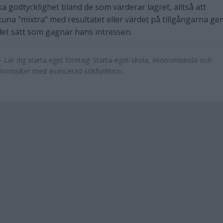
ka godtycklighet bland de som värderar lagret, alltså att
kuna "mixtra" med resultatet eller värdet på tillgångarna g
 det sätt som gagnar hans intressen.
 Lär dig starta eget företag! Starta-eget-skola, ekonomiskola och
ikonsulter med avancerad sökfunktion.