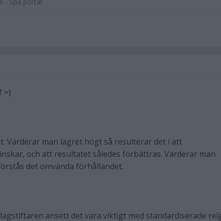
 - Spa portal
f =)
: Värderar man lagret högt så resulterar det i att
skar, och att resultatet således förbättras. Värderar man
 förstås det omvända förhållandet.
lagstiftaren ansett det vara viktigt med standardiserade rel