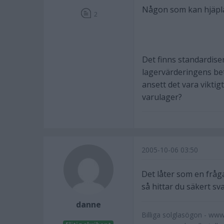
Någon som kan hjäpla
2
Det finns standardise
lagervärderingens bet
ansett det vara viktig
varulager?
2005-10-06 03:50
Det låter som en fråg
så hittar du säkert sva
danne
Billiga solglasögon - www