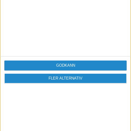
GODKÄNN
FLER ALTERNATIV
Vill du delta i diskussionen?
Logga in eller registrera dig för att skriva