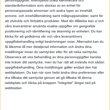
företag för 250 000 ink moms ( kan ju inte
personuppgifter, exempelvis unika identifierare och
standardinformation som skickas av en enhet för
redovisa moms som privat person) Saldo på Skv
personanpassade annonser och andra typer av innehåll,
= 50 000 . Företaget får därmed heller inte dra av
annons- och innehållsmätning samt målgruppsinsikter, samt för
eftersom jag inte har redovisat något utgående
att utveckla och förbättra produkter.
Med din tillåtelse kan vi och
moms alltså momssmittad. För momsen är ju
våra leverantörer använda exakta uppgifter om geografisk
redan betald en gång när jag köpte bilen från
positionering och identifiering via skanning av enheten. Du kan
början. Är det rätt tänkt?
klicka för att godkänna vår och våra leverantörers
uppgiftsbehandling enligt beskrivningen ovan. Alternativt kan du
få åtkomst till mer detaljerad information och ändra dina
inställningar innan du samtycker eller för att neka samtycke.
Observera att viss behandling av dina personuppgifter kanske
inte kräver ditt samtycke, men du har rätt att invända mot sådan
Johan Boström
uppgiftsbehandling. Dina inställningar gäller endast den här
webbplatsen. Du kan när som helst ändra dina preferenser eller
dra tillbaka ditt samtycke genom att gå tillbaka till denna
2020-09-11 01:57
webbplats och klicka på knappen "Integritet" längst ned på
webbsidan.
Hej,
Det stämmer att dina 50 000 som du betalat som
privatperson kommer att stanna hos