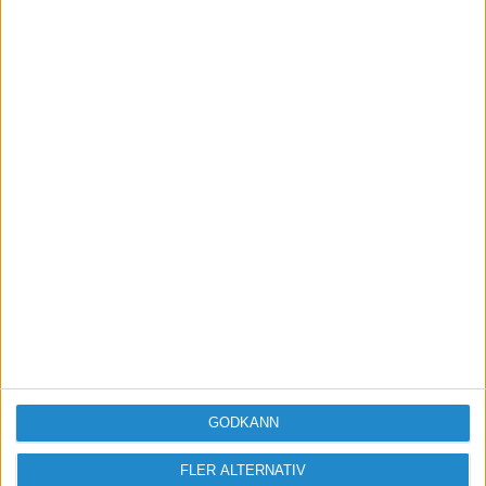
Vill du delta i diskussionen?
Logga in eller registrera dig för att skriva
inlägg och delta i diskussioner.
Logga in / Registrera
GODKÄNN
FLER ALTERNATIV