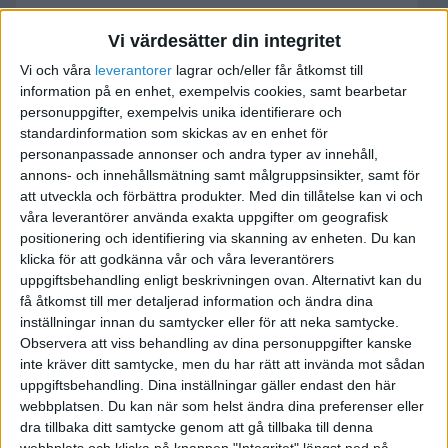
Vi värdesätter din integritet
Byta adress..
Vi och våra
leverantorer
lagrar och/eller får åtkomst till
2007-02-01 16:48
information på en enhet, exempelvis cookies, samt bearbetar
personuppgifter, exempelvis unika identifierare och
standardinformation som skickas av en enhet för
Har ett företag som jag avser avsluta i år, men
personanpassade annonser och andra typer av innehåll,
har inte kommit så långt riktigt än. Har däremot
annons- och innehållsmätning samt målgruppsinsikter, samt för
flyttat (har "kontoret hemma"). Undrar vilka
att utveckla och förbättra produkter.
Med din tillåtelse kan vi och
adresser jag måste byta/ändra och hur jag gör
våra leverantörer använda exakta uppgifter om geografisk
positionering och identifiering via skanning av enheten. Du kan
detta?
klicka för att godkänna vår och våra leverantörers
uppgiftsbehandling enligt beskrivningen ovan. Alternativt kan du
få åtkomst till mer detaljerad information och ändra dina
inställningar innan du samtycker eller för att neka samtycke.
Observera att viss behandling av dina personuppgifter kanske
Sinnenas Teater
inte kräver ditt samtycke, men du har rätt att invända mot sådan
uppgiftsbehandling. Dina inställningar gäller endast den här
webbplatsen. Du kan när som helst ändra dina preferenser eller
2007-02-01 19:48
dra tillbaka ditt samtycke genom att gå tillbaka till denna