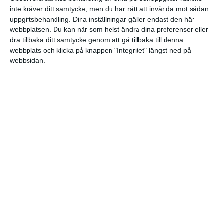
inte kräver ditt samtycke, men du har rätt att invända mot sådan
uppgiftsbehandling. Dina inställningar gäller endast den här
webbplatsen. Du kan när som helst ändra dina preferenser eller
speaker
dra tillbaka ditt samtycke genom att gå tillbaka till denna
webbplats och klicka på knappen "Integritet" längst ned på
webbsidan.
2007-01-10 05:06
Cilian skrev:
Är det nån som har nåt bra tips om hur
man skapar sin egen loga?
Jag tänker inte betala nån dyr
designfirma för att de ska ta fram en.
Finns det nåt bra program där man kan
laborera lite själv?
Tacksam för alla tips!