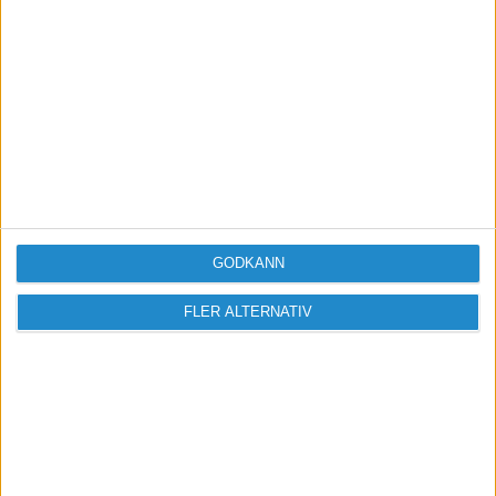
http://www.aaa-logo.com/
Ett mycket lättanvänt och bra program.
olmis.net Webhotell
GODKÄNN
FLER ALTERNATIV