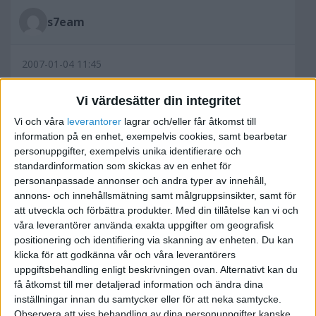
s7eam
2007-01-04 11:45
Jag känner inte till nåt program som är anpassad
Vi värdesätter din integritet
enbart efter logotyper men mest avancerade
Vi och våra
leverantorer
lagrar och/eller får åtkomst till
programmet är Adobe Photoshop och där kan du
information på en enhet, exempelvis cookies, samt bearbetar
skapa allt mellan himmel och gjort när det gäller
personuppgifter, exempelvis unika identifierare och
standardinformation som skickas av en enhet för
2D grafik.
personanpassade annonser och andra typer av innehåll,
annons- och innehållsmätning samt målgruppsinsikter, samt för
att utveckla och förbättra produkter.
Med din tillåtelse kan vi och
våra leverantörer använda exakta uppgifter om geografisk
Vill du däremot använda något enklare program
positionering och identifiering via skanning av enheten. Du kan
för att laborera med så kan du ladda ned en trial
klicka för att godkänna vår och våra leverantörers
uppgiftsbehandling enligt beskrivningen ovan. Alternativt kan du
version av Paint Shop pro på den här adressen:
få åtkomst till mer detaljerad information och ändra dina
www.corel.com/servlet/Satellite
inställningar innan du samtycker eller för att neka samtycke.
Observera att viss behandling av dina personuppgifter kanske