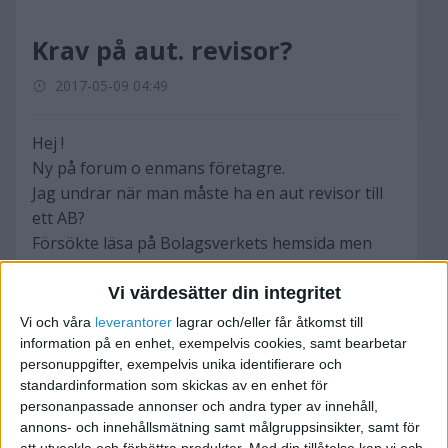
Krav på aut. revisor?
2017-05-09 04:49
Hej !
Ny på forum o enmans företagre.
Jag undrar när man måste ha en aut revisor till
ett AB?
Försökte läsa på Bolagsverkets hemsida men
man blir
Inte klokare. Jag har ett AB o jag är den enda
Vi värdesätter din integritet
anställda(<3).
Vi och våra
leverantorer
lagrar och/eller får åtkomst till
I år passerar jag intäkterna dvs. det som jag
information på en enhet, exempelvis cookies, samt bearbetar
personuppgifter, exempelvis unika identifierare och
fakturerar för mina tjänster
standardinformation som skickas av en enhet för
3 milj(>3miljoner) o mina tillgångar i företaget är
personanpassade annonser och andra typer av innehåll,
över 1,5 milj(>1,5 miljoner).
annons- och innehållsmätning samt målgruppsinsikter, samt för
Hittills har jag använt en aut