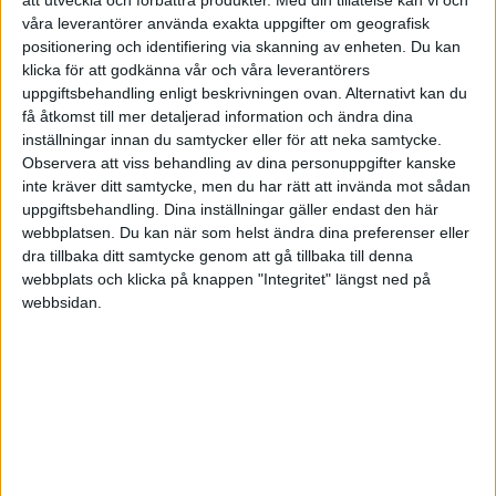
att utveckla och förbättra produkter.
Med din tillåtelse kan vi och
redovisningskonsult,, behöver jah
våra leverantörer använda exakta uppgifter om geografisk
en aut. revisor...? Eller kan jag
fortsätta ha en aut.
positionering och identifiering via skanning av enheten. Du kan
klicka för att godkänna vår och våra leverantörers
redovisningkonsult.
uppgiftsbehandling enligt beskrivningen ovan. Alternativt kan du
Första året hade jag en aut. revisor som kostade
få åtkomst till mer detaljerad information och ändra dina
mig sjutton. Andra året
inställningar innan du samtycker eller för att neka samtycke.
hade jag redovisningskonsult o betydligt
Observera att viss behandling av dina personuppgifter kanske
billigare. Nu är 3:e året som jag ska
inte kräver ditt samtycke, men du har rätt att invända mot sådan
uppgiftsbehandling. Dina inställningar gäller endast den här
göra bokslut o är lite förvirrad i den frågan.
webbplatsen. Du kan när som helst ändra dina preferenser eller
Bolagsverket snackar om gränsvärde i sina krav
dra tillbaka ditt samtycke genom att gå tillbaka till denna
på små bolag som jag
webbplats och klicka på knappen "Integritet" längst ned på
vet inte om man kan tilllämpa?!
webbsidan.
Tacksam feedback. Hälsningar.
Länken:
www.bolagsverket.se/ff/foretagsforme...