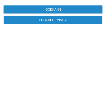
GODKÄNN
FLER ALTERNATIV
Vill du delta i diskussionen?
Logga in eller registrera dig för att skriva
inlägg och delta i diskussioner.
Logga in / Registrera