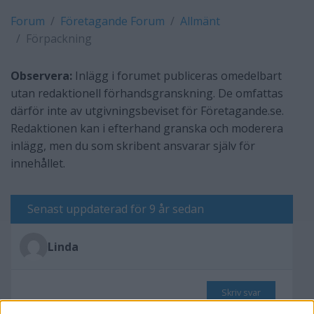
Forum
Företagande Forum
Allmänt
Förpackning
Observera:
Inlägg i forumet publiceras omedelbart
utan redaktionell förhandsgranskning. De omfattas
därför inte av utgivningsbeviset för Företagande.se.
Redaktionen kan i efterhand granska och moderera
inlägg, men du som skribent ansvarar själv för
innehållet.
Senast uppdaterad för 9 år sedan
Linda
Skriv svar