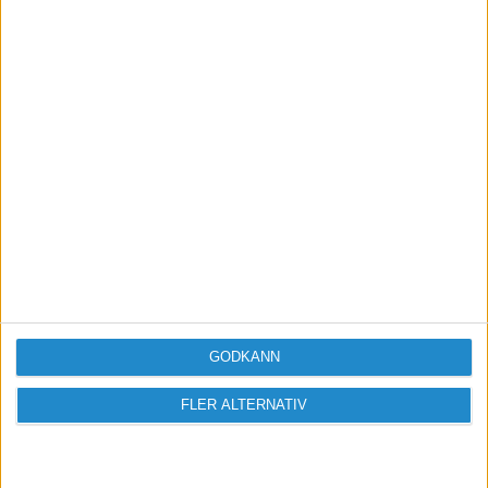
Vill du delta i diskussionen?
Logga in eller registrera dig för att skriva
inlägg och delta i diskussioner.
Logga in / Registrera
GODKÄNN
FLER ALTERNATIV