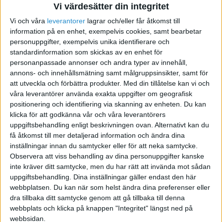
Vi värdesätter din integritet
Förpackning
Vi och våra
leverantorer
lagrar och/eller får åtkomst till
information på en enhet, exempelvis cookies, samt bearbetar
personuppgifter, exempelvis unika identifierare och
2017-04-08 07:18
standardinformation som skickas av en enhet för
personanpassade annonser och andra typer av innehåll,
Har en produkt som jag hittills sålt till
annons- och innehållsmätning samt målgruppsinsikter, samt för
privatpersoner i en webshop förpacknings löst.
att utveckla och förbättra produkter.
Med din tillåtelse kan vi och
våra leverantörer använda exakta uppgifter om geografisk
Nu är det dags att växla upp och jag behöver ta
positionering och identifiering via skanning av enheten. Du kan
fram en förpackning till produkten för att kunna
klicka för att godkänna vår och våra leverantörers
säljas i fysisk butik.
uppgiftsbehandling enligt beskrivningen ovan. Alternativt kan du
få åtkomst till mer detaljerad information och ändra dina
Min fråga är vad ska det finnas för
inställningar innan du samtycker eller för att neka samtycke.
Observera att viss behandling av dina personuppgifter kanske
information på förpackningen? Finns det
inte kräver ditt samtycke, men du har rätt att invända mot sådan
några krav?
uppgiftsbehandling. Dina inställningar gäller endast den här
webbplatsen. Du kan när som helst ändra dina preferenser eller
Streckkod, antal, materialinformation har vi
dra tillbaka ditt samtycke genom att gå tillbaka till denna
tänkt.
webbplats och klicka på knappen "Integritet" längst ned på
webbsidan.