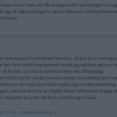
 köper in tex foder.sen får bolaget svårt med pengar.och ja
får jag då något avdrag för denna fakturan i inkomstdeklara
ll firman.
 hade kapital till att betala fakturan, så gick du in med egn
r det. Rent bokföringstekniskt skulle jag bokföra det som a
 till firman, och dra av fakturan inom ditt aktiebolags
i INK2:an). För att det ska vara riktigt överskådligt bör ma
ikationer, en med själva lånet mellan dig och ditt aktiebolag
ngen, men om det inte är möjligt såhär i efterhand så lägg d
t viktigaste är ju att det finns i bokföringen bara.
på 15 min - Enklareredovisning.se