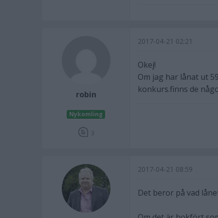
2017-04-21 02:21
Okej!
Om jag har lånat ut 59
konkurs.finns de någo
robin
Nykomling
3
2017-04-21 08:59
Det beror på vad låne
Om det är bokfört som