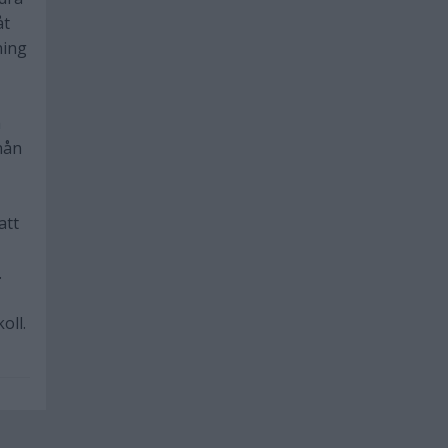
åt
lning
m
nån
att
.
oll.