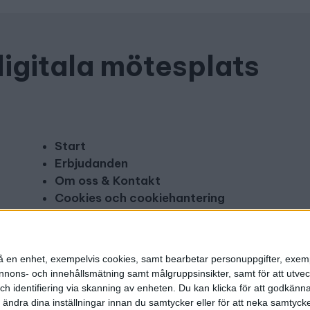
digitala mötesplats
Start
Erbjudanden
Om oss & Kontakt
Cookies och cookiehantering
Copyright och disclaimer
Annonsera
n på en enhet, exempelvis cookies, samt bearbetar personuppgifter, exem
ons- och innehållsmätning samt målgruppsinsikter, samt för att utveck
h identifiering via skanning av enheten. Du kan klicka för att godkänn
h ändra dina inställningar innan du samtycker eller för att neka samtyck