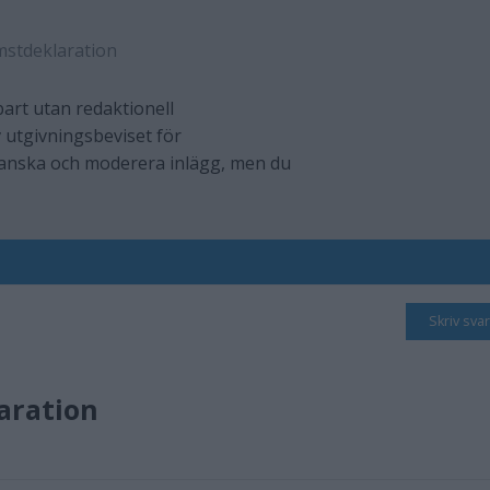
mstdeklaration
art utan redaktionell
 utgivningsbeviset för
ranska och moderera inlägg, men du
Skriv svar
aration