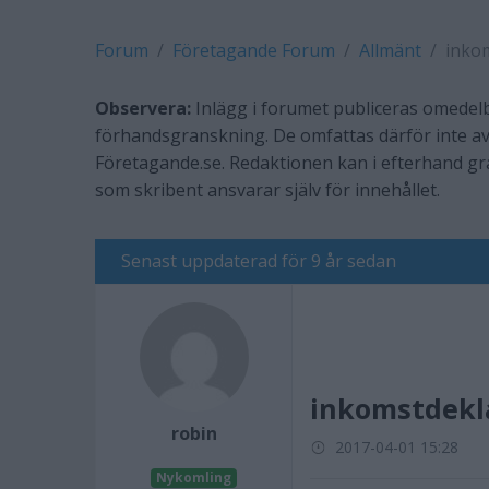
Forum
Företagande Forum
Allmänt
inko
Observera:
Inlägg i forumet publiceras omedelb
förhandsgranskning. De omfattas därför inte av
Företagande.se. Redaktionen kan i efterhand g
som skribent ansvarar själv för innehållet.
Senast uppdaterad för 9 år sedan
inkomstdekl
robin
2017-04-01 15:28
Nykomling