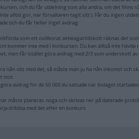
kursen, och du får utdelning som alla andra, om det finns n
t inte alltid gör, när förvaltaren tagit sitt ). Får du ingen utde
de och du får heller inget avdrag.
förda som ett ovillkorat aktieägartillskott räknas det so
om kommer inte med i konkursen. Du kan alltså inte hävda 
t, men får istället göra avdrag med 2/3 som underskott av
ara nån vits med det, så måste man ju ha nån inkomst och sk
t mot.
göra avdrag för de 50 000 du satsade när bolaget startades
här måste planeras noga och skrivas ner på daterade protok
örja dribbla med det efter en konkurs.