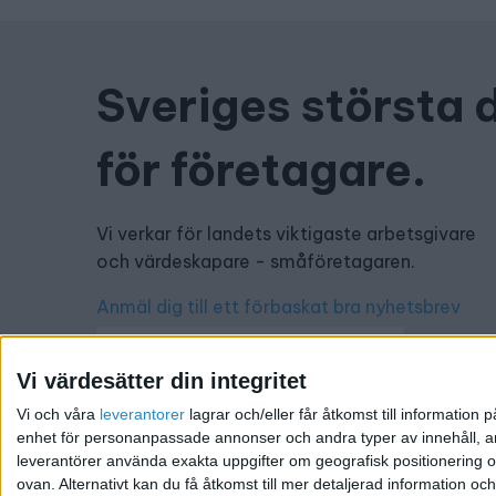
Sveriges största 
för företagare.
Vi verkar för landets viktigaste arbetsgivare
och värdeskapare - småföretagaren.
Anmäl dig till ett förbaskat bra nyhetsbrev
Vi värdesätter din integritet
Vi och våra
leverantorer
lagrar och/eller får åtkomst till informatio
Har du ett nyhetstips?
enhet för personanpassade annonser och andra typer av innehåll, ann
leverantörer använda exakta uppgifter om geografisk positionering oc
Kontakta oss: info@foretagande.se
ovan. Alternativt kan du få åtkomst till mer detaljerad information oc