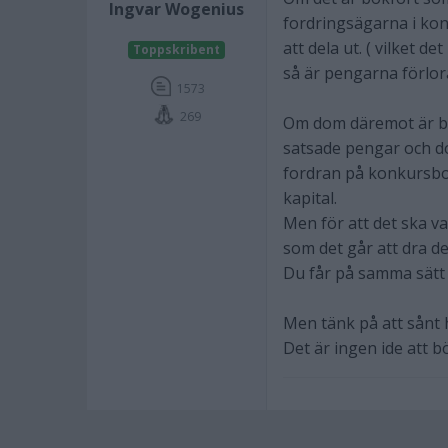
Ingvar Wogenius
fordringsägarna i kon
att dela ut. ( vilket de
Toppskribent
så är pengarna förlora
1573
269
Om dom däremot är bok
satsade pengar och d
fordran på konkursboe
kapital.
Men för att det ska v
som det går att dra de
Du får på samma sätt 
Men tänk på att sånt 
Det är ingen ide att b