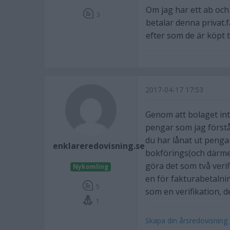
Om jag har ett ab och
3
betalar denna privat.
efter som de är köpt ti
2017-04-17 17:53
Genom att bolaget inte
pengar som jag förstå
du har lånat ut pengar
enklareredovisning.se
bokförings(och därmed 
göra det som två verif
Nykomling
en för fakturabetalni
5
som en verifikation, de
1
Skapa din årsredovisning 