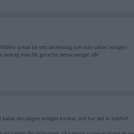
0000kr privat till mitt aktiebolag och man sätter bolaget i
t avdrag man får göra för dessa pengar då?
t kallas den dagen bolaget konkar, och hur det är bokfört.
 ett vanligt lån till bolaget, så hamnar summan bland de a