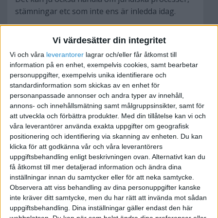
stämningar etc som inte ens är inledda idag.
www.bocekonomi.se
- Redovisning, nyföretagande,
Vi värdesätter din integritet
företagsutveckling
Vi och våra
leverantorer
lagrar och/eller får åtkomst till
information på en enhet, exempelvis cookies, samt bearbetar
personuppgifter, exempelvis unika identifierare och
standardinformation som skickas av en enhet för
personanpassade annonser och andra typer av innehåll,
Nisse
annons- och innehållsmätning samt målgruppsinsikter, samt för
att utveckla och förbättra produkter.
Med din tillåtelse kan vi och
våra leverantörer använda exakta uppgifter om geografisk
2017-02-21 14:08
positionering och identifiering via skanning av enheten. Du kan
klicka för att godkänna vår och våra leverantörers
Tack Johan, misstänkte detta, får nog bli ett
uppgiftsbehandling enligt beskrivningen ovan. Alternativt kan du
nybildat AB istället. Vet du om min fru kan stå
få åtkomst till mer detaljerad information och ändra dina
inställningar innan du samtycker eller för att neka samtycke.
som huvudman/VD allt vad det nu innebär (skall
Observera att viss behandling av dina personuppgifter kanske
läsa på) och jag som suppleant heter det så? När
inte kräver ditt samtycke, men du har rätt att invända mot sådan
man sen tar ut lön till en av oss då frugan har
uppgiftsbehandling. Dina inställningar gäller endast den här
jobb, skattar man som med en vanlig anställd då?