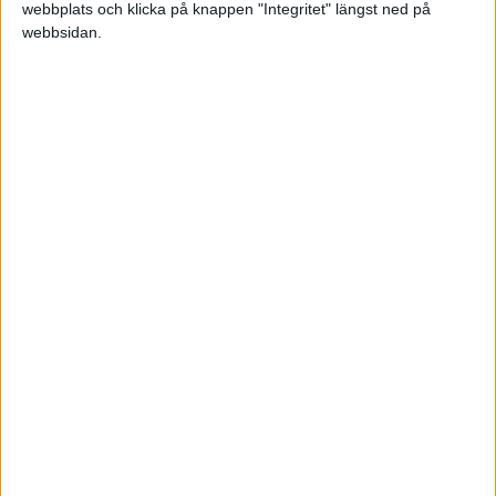
besiktningar.
webbplats och klicka på knappen "Integritet" längst ned på
webbsidan.
Ingvar Wogenius
2016-09-16 09:02
Att ta en koll med miljönämnden i den aktuella
kommunen är ju inte fel. Miljöärenden kan
mycket väl belasta fastigheter och bli ett elände
om det vill sig illa.
Sen handlar det väl rent allmänt om att kolla upp
vilka avtal som belastar fastigheten, kommunens
planer för området. Ska den kanske rivas om 3 år
för en ny väg?
Kolla upp pantbrev, så det inte finns några såna
på vift, så det inte plötsligt kommer en oväntad