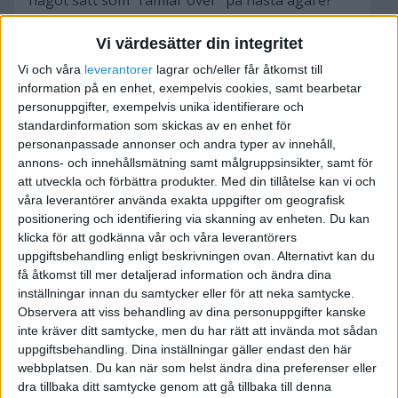
något sätt som "ramlar över" på nästa ägare?
Nuvarande ägare tycker jag ska köpa hans
Vi värdesätter din integritet
fastighetsbolag, men jag vet att han ibland har
Vi och våra
leverantorer
lagrar och/eller får åtkomst till
missat att betala fakturor som gjort att både
information på en enhet, exempelvis cookies, samt bearbetar
personuppgifter, exempelvis unika identifierare och
vatten och el har blivit avstängt. Därför känns
standardinformation som skickas av en enhet för
det inte som ett alternativ att ärva hans
personanpassade annonser och andra typer av innehåll,
org.nummer. Så allt man kan tänkas "ärva"
annons- och innehållsmätning samt målgruppsinsikter, samt för
genom att Köpa hans bolag är egentligen inte
att utveckla och förbättra produkter.
Med din tillåtelse kan vi och
intressant heller.
våra leverantörer använda exakta uppgifter om geografisk
positionering och identifiering via skanning av enheten. Du kan
klicka för att godkänna vår och våra leverantörers
(Självklart kan en fastighet vara i tekniskt dåligt
uppgiftsbehandling enligt beskrivningen ovan. Alternativt kan du
skick, men det tänkte jag inte den här tråden
få åtkomst till mer detaljerad information och ändra dina
behöver handla om.)
inställningar innan du samtycker eller för att neka samtycke.
Observera att viss behandling av dina personuppgifter kanske
Mycket tacksam för hjälp!
inte kräver ditt samtycke, men du har rätt att invända mot sådan
uppgiftsbehandling. Dina inställningar gäller endast den här
Har sökt massor på google men det kommer
webbplatsen. Du kan när som helst ändra dina preferenser eller
nästan bara upp svar om köp av bostäder och
dra tillbaka ditt samtycke genom att gå tillbaka till denna