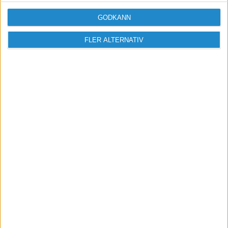
GODKÄNN
FLER ALTERNATIV
Vill du delta i diskussionen?
Logga in eller registrera dig för att skriva
inlägg och delta i diskussioner.