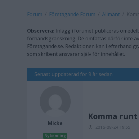
Forum
Företagande Forum
Allmänt
Komma
Observera:
Inlägg i forumet publiceras omedelb
förhandsgranskning. De omfattas därför inte av
Företagande.se. Redaktionen kan i efterhand g
som skribent ansvarar själv för innehållet.
Senast uppdaterad för 9 år sedan
Komma runt l
Micke
2016-08-24 19:55
Nykomling