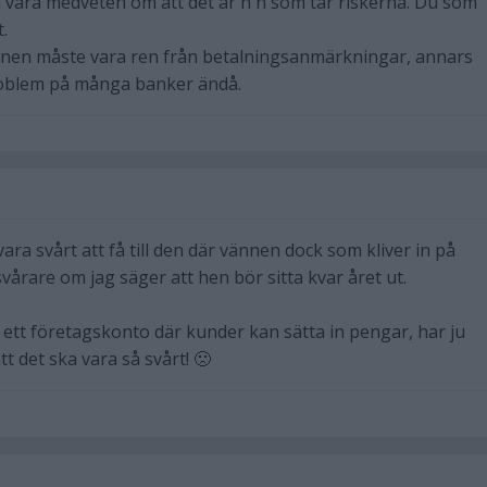
 vara medveten om att det är h'n som tar riskerna. Du som
.
nnen måste vara ren från betalningsanmärkningar, annars
roblem på många banker ändå.
vara svårt att få till den där vännen dock som kliver in på
årare om jag säger att hen bör sitta kvar året ut.
 ett företagskonto där kunder kan sätta in pengar, har ju
tt det ska vara så svårt! 🙁