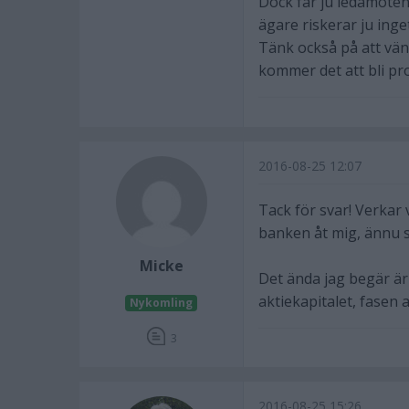
Dock får ju ledamoten
ägare riskerar ju inget
Tänk också på att vä
kommer det att bli p
2016-08-25 12:07
Tack för svar! Verkar 
banken åt mig, ännu sv
Micke
Det ända jag begär är
aktiekapitalet, fasen a
Nykomling
3
2016-08-25 15:26