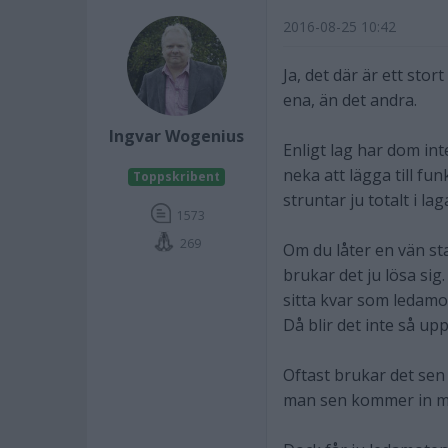
2016-08-25 10:42
Ja, det där är ett st
ena, än det andra.
Ingvar Wogenius
Enligt lag har dom in
neka att lägga till fu
Toppskribent
struntar ju totalt i la
1573
269
Om du låter en vän sta
brukar det ju lösa sig
sitta kvar som ledamo
Då blir det inte så up
Oftast brukar det sen
man sen kommer in med 