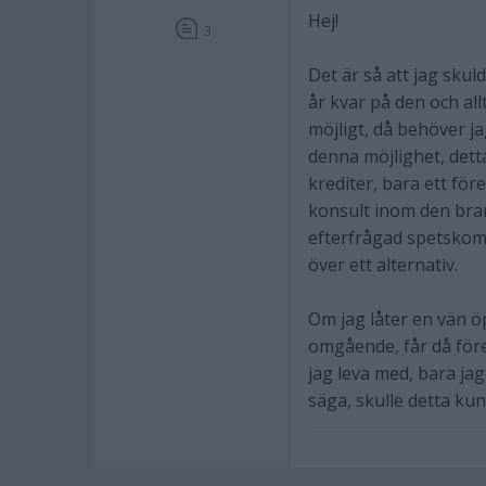
Hej!
3
Det är så att jag skul
år kvar på den och allt
möjligt, då behöver j
denna möjlighet, detta
krediter, bara ett fö
konsult inom den bran
efterfrågad spetskomp
över ett alternativ.
Om jag låter en vän ö
omgående, får då före
jag leva med, bara jag
säga, skulle detta ku