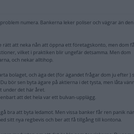
ort problem numera. Bankerna leker poliser och vägrar än den
te rätt att neka nån att öppna ett företagskonto, men dom f
nktioner, vilket i praktiken blir ungefär detsamma. Men dom
garna, och nekar alltihop.
rta bolaget, och äga det (för ägandet frågar dom ju efter ) 
. Du bör sen byta ägare på aktierna i det tysta, men låta vän
t under det här året.
penbart att det hela var ett bulvan-upplägg.
 gå bra att byta ledamot. Men vissa banker får ren panik nä
sitt nya regbevis och ber att få tillgång till kontona.