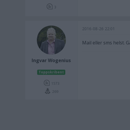
3
2016-08-26 22:01
Mail eller sms helst. 
Ingvar Wogenius
Toppskribent
1573
269