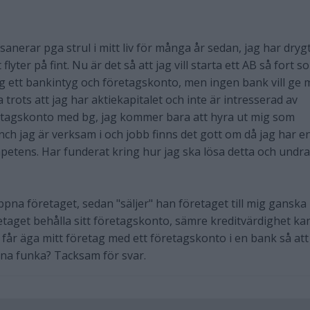
dsanerar pga strul i mitt liv för många år sedan, jag har dryg
 flyter på fint. Nu är det så att jag vill starta ett AB så fort s
ag ett bankintyg och företagskonto, men ingen bank vill ge 
 trots att jag har aktiekapitalet och inte är intresserad av
retagskonto med bg, jag kommer bara att hyra ut mig som
ch jag är verksam i och jobb finns det gott om då jag har e
etens. Har funderat kring hur jag ska lösa detta och undra
ppna företaget, sedan "säljer" han företaget till mig ganska
taget behålla sitt företagskonto, sämre kreditvärdighet ka
 får äga mitt företag med ett företagskonto i en bank så att
nna funka? Tacksam för svar.