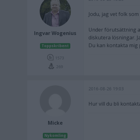
Jodu, jag vet folk som
Under förutsättning at
Ingvar Wogenius
diskutera lösningar. Ja
Du kan kontakta mig pri
Toppskribent
1573
269
2016-08-26 19:03
Hur vill du bli kontakt
Micke
Nykomling