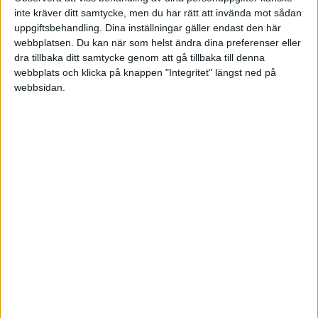
inte kräver ditt samtycke, men du har rätt att invända mot sådan
uppgiftsbehandling. Dina inställningar gäller endast den här
2015-11-16 09:31
webbplatsen. Du kan när som helst ändra dina preferenser eller
dra tillbaka ditt samtycke genom att gå tillbaka till denna
Hej!
webbplats och klicka på knappen "Integritet" längst ned på
webbsidan.
Du skulle kunna ha ditt namn först och sedan
Gravyr efteråt om du inte kommer på något bra.
Som t.ex. "ReklamEliten"s Gravyr och sedan så
använder du en slogan som förklarar vad du
håller på med. Det skulle Kunna vara "Gravyr till
Katt, Hund och Häst" eller "Gravyr till dit Husdjur".
Jag bifogar även ett förslag på hur det skulle
kunna se ut 🙂
Mvh:
ReklamEliten