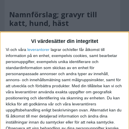
Namnförslag; gravyr till
katt, hund, häst
2015-03-27 10:01
Vi värdesätter din integritet
Jag ska ev börja sälja graverade namnbrickor till
Vi och våra
leverantorer
lagrar och/eller får åtkomst till
information på en enhet, exempelvis cookies, samt bearbetar
katt, hund, häst.
personuppgifter, exempelvis unika identifierare och
standardinformation som skickas av en enhet för
Har total idétorka när det kommer till namnet på
personanpassade annonser och andra typer av innehåll,
verksamheten, tips?
annons- och innehållsmätning samt målgruppsinsikter, samt för
att utveckla och förbättra produkter.
Med din tillåtelse kan vi och
våra leverantörer använda exakta uppgifter om geografisk
http://www.inkmadness.se
positionering och identifiering via skanning av enheten. Du kan
klicka för att godkänna vår och våra leverantörers
uppgiftsbehandling enligt beskrivningen ovan. Alternativt kan du
få åtkomst till mer detaljerad information och ändra dina
inställningar innan du samtycker eller för att neka samtycke.
ReklamEliten
Observera att viss behandling av dina personuppgifter kanske