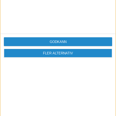
Vill du delta i diskussionen?
Logga in eller registrera dig för att skriva
inlägg och delta i diskussioner.
GODKÄNN
Logga in / Registrera
FLER ALTERNATIV