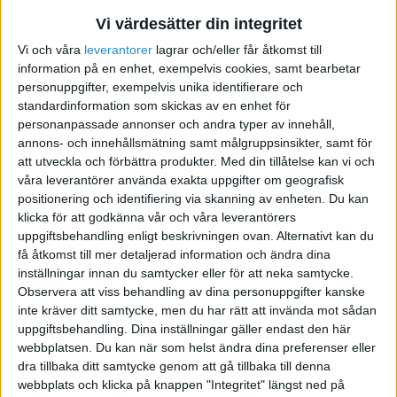
Vi värdesätter din integritet
Speciellt tillstånd vid import
Vi och våra
leverantorer
lagrar och/eller får åtkomst till
av glass
information på en enhet, exempelvis cookies, samt bearbetar
personuppgifter, exempelvis unika identifierare och
2014-04-07 09:05
standardinformation som skickas av en enhet för
personanpassade annonser och andra typer av innehåll,
annons- och innehållsmätning samt målgruppsinsikter, samt för
Hej!
att utveckla och förbättra produkter.
Med din tillåtelse kan vi och
Har någon en ide om det behövs ett speciellt
våra leverantörer använda exakta uppgifter om geografisk
tillstånd vid import av glass från ett annat EU-
positionering och identifiering via skanning av enheten. Du kan
klicka för att godkänna vår och våra leverantörers
land? Det handlar om glassautomater ( funkar
uppgiftsbehandling enligt beskrivningen ovan. Alternativt kan du
på samma sätt som kaffeautomater), där man
få åtkomst till mer detaljerad information och ändra dina
kan köpa glass i bägare.
inställningar innan du samtycker eller för att neka samtycke.
Observera att viss behandling av dina personuppgifter kanske
inte kräver ditt samtycke, men du har rätt att invända mot sådan
uppgiftsbehandling. Dina inställningar gäller endast den här
webbplatsen. Du kan när som helst ändra dina preferenser eller
Ingvar Wogenius
dra tillbaka ditt samtycke genom att gå tillbaka till denna
webbplats och klicka på knappen "Integritet" längst ned på