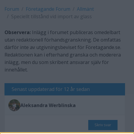
Forum
Företagande Forum
Allmänt
Speciellt tillstånd vid import av glass
Observera:
Inlägg i forumet publiceras omedelbart
utan redaktionell förhandsgranskning. De omfattas
därför inte av utgivningsbeviset för Företagande.se.
Redaktionen kan i efterhand granska och moderera
inlägg, men du som skribent ansvarar själv för
innehållet.
Senast uppdaterad för 12 år sedan
Aleksandra Werblinska
Skriv svar