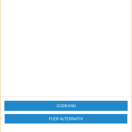
Vill du delta i diskussionen?
Logga in eller registrera dig för att skriva
inlägg och delta i diskussioner.
Logga in / Registrera
GODKÄNN
FLER ALTERNATIV