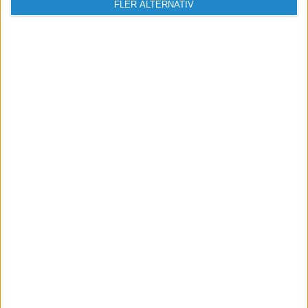
FLER ALTERNATIV
Vill du delta i diskussionen?
Logga in eller registrera dig för att skriva
inlägg och delta i diskussioner.
Logga in / Registrera