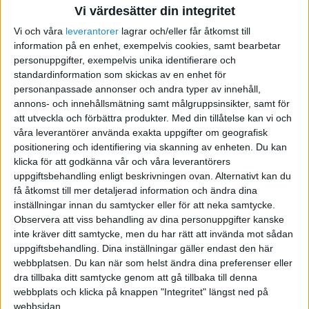
Jan-E O
Vi värdesätter din integritet
Vi och våra
leverantorer
lagrar och/eller får åtkomst till
information på en enhet, exempelvis cookies, samt bearbetar
2013-11-07 18:20
personuppgifter, exempelvis unika identifierare och
standardinformation som skickas av en enhet för
Hur menar du stjäl kunder? Ett jobb måste
personanpassade annonser och andra typer av innehåll,
utföras och så länge faktureringsbolaget inte
annons- och innehållsmätning samt målgruppsinsikter, samt för
jobbar med samma tjänst som du så är risken
att utveckla och förbättra produkter.
Med din tillåtelse kan vi och
inte stor. Verkar inte heller vara en hållbar
våra leverantörer använda exakta uppgifter om geografisk
positionering och identifiering via skanning av enheten. Du kan
affärsidé.
klicka för att godkänna vår och våra leverantörers
uppgiftsbehandling enligt beskrivningen ovan. Alternativt kan du
Om du vill slippa faktureringen och få pengarna
få åtkomst till mer detaljerad information och ändra dina
inom några dagar och tycker det är värt några
inställningar innan du samtycker eller för att neka samtycke.
procent av fakturan, ja då är svaret ja. Om du inte
Observera att viss behandling av dina personuppgifter kanske
inte kräver ditt samtycke, men du har rätt att invända mot sådan
vill hålla på med det kan ett inkassobolag vara
uppgiftsbehandling. Dina inställningar gäller endast den här
smart. Du får alltid dina pengar. I alla fall så länge
webbplatsen. Du kan när som helst ändra dina preferenser eller
det inte blir en tvist om t ex jobbet inte är utfört
dra tillbaka ditt samtycke genom att gå tillbaka till denna
på rätt sätt.
webbplats och klicka på knappen "Integritet" längst ned på
webbsidan.