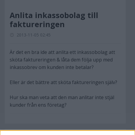
Anlita inkassobolag till
faktureringen
2013-11-05 02:45
Är det en bra ide att anlita ett inkassobolag att
sköta faktureringen & låta dem följa upp med
inkassobrev om kunden inte betalar?
Eller är det bättre att sköta faktureringen själv?
Hur ska man veta att den man anlitar inte stjäl
kunder från ens företag?