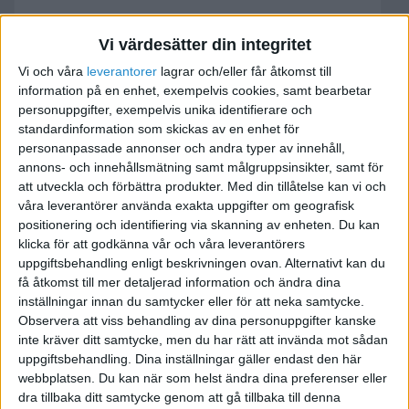
enskild filma
Vi värdesätter din integritet
Vi och våra
leverantorer
lagrar och/eller får åtkomst till
2006-11-12 19:35
information på en enhet, exempelvis cookies, samt bearbetar
personuppgifter, exempelvis unika identifierare och
är i uppstarten av en enskild firma och tänkte
standardinformation som skickas av en enhet för
personanpassade annonser och andra typer av innehåll,
vara väldigt passiv i början och lära mig
annons- och innehållsmätning samt målgruppsinsikter, samt för
eftersom... nu till mina frågor, inte måste man
att utveckla och förbättra produkter.
Med din tillåtelse kan vi och
registrare sig på bolagsverket, för har ingen lust
våra leverantörer använda exakta uppgifter om geografisk
att betala 1000 kr om jag inte måste... har varit in
positionering och identifiering via skanning av enheten. Du kan
på företagsregistrering... visst är det f-
klicka för att godkänna vår och våra leverantörers
uppgiftsbehandling enligt beskrivningen ovan. Alternativt kan du
skattesedel och ansökan om moms som jag
få åtkomst till mer detaljerad information och ändra dina
måste ha för att kunna köra igång? eller är det
inställningar innan du samtycker eller för att neka samtycke.
något mer jag måste ansöka om?
Observera att viss behandling av dina personuppgifter kanske
inte kräver ditt samtycke, men du har rätt att invända mot sådan
uppgiftsbehandling. Dina inställningar gäller endast den här
webbplatsen. Du kan när som helst ändra dina preferenser eller
dra tillbaka ditt samtycke genom att gå tillbaka till denna