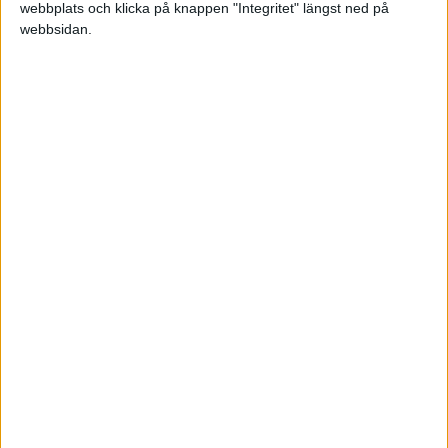
peffen
webbplats och klicka på knappen "Integritet" längst ned på
webbsidan.
2006-11-13 11:38
du
behöver
inte regga dig på bolagsverket.
/ www.peffen.com // Grafisk formgivning för tryck &
webb