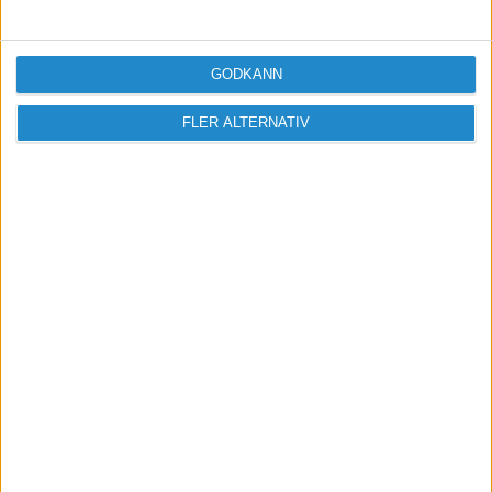
Logga in / Registrera
GODKÄNN
FLER ALTERNATIV
Sveriges största digitala
mötesplats för företagare.