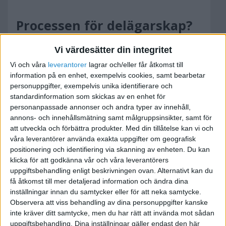
Processen för delägarskap?
2013-04-11 20:06
Vi värdesätter din integritet
Vi och våra
leverantorer
lagrar och/eller får åtkomst till
Hej,
information på en enhet, exempelvis cookies, samt bearbetar
personuppgifter, exempelvis unika identifierare och
Jag har fått erbjudandet om ett delägarskap, på
standardinformation som skickas av en enhet för
personanpassade annonser och andra typer av innehåll,
en liten procent. VD:n vill att jag betalar in
annons- och innehållsmätning samt målgruppsinsikter, samt för
pengarna nu och sedan får jag papperna.
att utveckla och förbättra produkter.
Med din tillåtelse kan vi och
våra leverantörer använda exakta uppgifter om geografisk
Går det till såhär?
positionering och identifiering via skanning av enheten. Du kan
klicka för att godkänna vår och våra leverantörers
uppgiftsbehandling enligt beskrivningen ovan. Alternativt kan du
få åtkomst till mer detaljerad information och ändra dina
inställningar innan du samtycker eller för att neka samtycke.
Ladoo Webbyrå
Observera att viss behandling av dina personuppgifter kanske
inte kräver ditt samtycke, men du har rätt att invända mot sådan
uppgiftsbehandling. Dina inställningar gäller endast den här