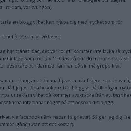
ger tips, förslag och råd etc till alla företagare och säljare.
all reklam, var tvungen).
tarta en blogg vilket kan hjälpa dig med mycket som rör
 innehållet som är viktigast.
Jag har tränat idag, det var roligt" kommer inte locka så myc
emot inlägg som rör t.ex. "10 tips på hur du tränar smartast"
 fler besökare och därmed har man då sin målgrupp klar.
t sammanhang är att lämna tips som rör frågor som är vanli
då hjälper dina besökare. Din blogg är då till någon nytt
 pumpa ut reklam vilket då kommer avskräcka från att besöka 
esökarna inte tjänar något på att besöka din blogg.
vat, via facebook (länk nedan i signatur). Så ger jag dig lite
ommer igång (utan att det kostar).