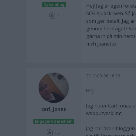
Nykomling
Hej! Jag är egen före
50% sjukskriven. Så j
7
som ger betalt. Jag är
genom företaget? Vart 
gärna in på min hems
mvh jeanette
2013-03-06 16:16
Hej!
Jag heter Carl Jonas 
carl_jonas
webbutveckling.
Engagerad medlem
Jag har även bloggen 
157