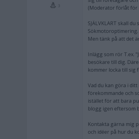
sig till företagare och 
3
(Moderator förlåt för 
SJÄLVKLART skall du s
Sökmotoroptimering.
Men tänk på att det är
Inlägg som rör T.ex. "
besökare till dig. Där
kommer locka till sig
Vad du kan göra i dit
förekommande och som 
istället för att bara
blogg igen eftersom b
Kontakta gärna mig pri
och idéer på hur du k