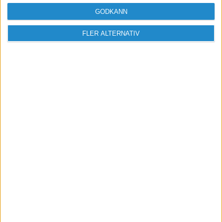
GODKÄNN
FLER ALTERNATIV
Vill du delta i diskussionen?
Logga in eller registrera dig för att skriva
inlägg och delta i diskussioner.