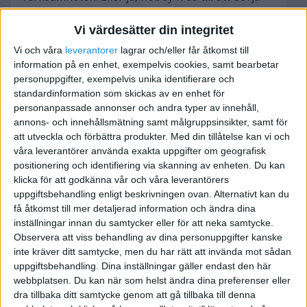
med.
Vi värdesätter din integritet
Just nu har jag fastnat för att namnet gärna ska
Vi och våra
leverantorer
lagrar och/eller får åtkomst till
ha en gammalsvensk klang eller nåt på engelska
information på en enhet, exempelvis cookies, samt bearbetar
personuppgifter, exempelvis unika identifierare och
kanske.
standardinformation som skickas av en enhet för
personanpassade annonser och andra typer av innehåll,
annons- och innehållsmätning samt målgruppsinsikter, samt för
att utveckla och förbättra produkter.
Med din tillåtelse kan vi och
våra leverantörer använda exakta uppgifter om geografisk
Secton Detektivbyrå
positionering och identifiering via skanning av enheten. Du kan
klicka för att godkänna vår och våra leverantörers
uppgiftsbehandling enligt beskrivningen ovan. Alternativt kan du
2013-02-13 01:33
få åtkomst till mer detaljerad information och ändra dina
inställningar innan du samtycker eller för att neka samtycke.
Hej på dig!
Observera att viss behandling av dina personuppgifter kanske
inte kräver ditt samtycke, men du har rätt att invända mot sådan
Jag gillar att använda ord som har med företaget
uppgiftsbehandling. Dina inställningar gäller endast den här
webbplatsen. Du kan när som helst ändra dina preferenser eller
att göra så kanske
dra tillbaka ditt samtycke genom att gå tillbaka till denna