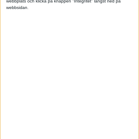
webbplats och klicka på knappen "Integritet" längst ned på
Dark Clothes (hade en skön star wars klang i sig)
webbsidan.
Sen har du ju iden med ditt namn kanske
Made by Lappri (MBL)¨
Lycka till! 😃
Med vänlig hälsning Secton Detektivbyrå http://secton.se
Specialister på spaning och utredningar som otrohet,
familjeärenden och bakgrundskontroller.
Robaino
2013-02-15 14:36
Hej!