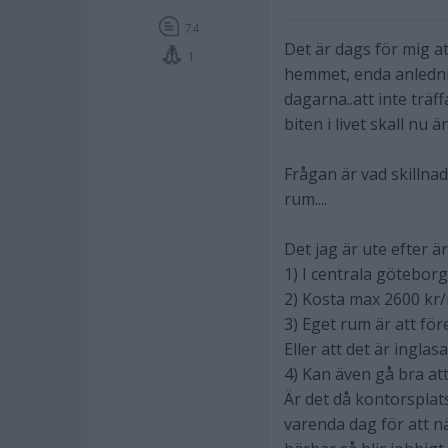
74
Det är dags för mig at
1
hemmet, enda anlednin
dagarna..att inte träf
biten i livet skall nu 
Frågan är vad skillnade
rum....
Det jag är ute efter är
1) I centrala göteborg
2) Kosta max 2600 kr
3) Eget rum är att fö
Eller att det är inglas
4) Kan även gå bra att 
Är det då kontorsplat
varenda dag för att n