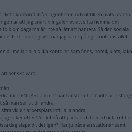
t flytta kontoret ifrån lägenheten och ut till en plats utanfö
gen är att jag snart blir galen av att sitta hemma om
fa folk om dagarna är inte så lätt att hantera. Så den sociala
ändras förhoppningsvis, när jag sitter på ngt kontor istället.
n är mellan alla olika kontorer som finns, hotell, plats, loka
 att det ska vara:
/mån
redra men ENDAST om det har fönster ut och inte är instängt
at så man ser ut till andra.
sitta vid en arbetsplats intill alla andra.
s jag söker efter? Är det då att packa och ta med hela rubbet
ästa dag släpa dit det igen? Har ju både en stationär samt