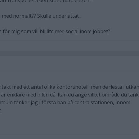
 att transportera den stationära datorn..
 med normalt?? Skulle underlättat..
för mig som vill bli lite mer social inom jobbet?
kontakt med ett antal olika kontorshotell, men de flesta i utka
t är enklare med bilen då. Kan du ange vilket område du tänk
ntrum tänker jag i första han på centralstationen, innom
n.