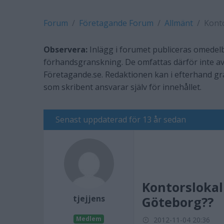
Forum
Företagande Forum
Allmänt
Konto
Observera:
Inlägg i forumet publiceras omedelb
förhandsgranskning. De omfattas därför inte av
Företagande.se. Redaktionen kan i efterhand g
som skribent ansvarar själv för innehållet.
Senast uppdaterad för 13 år sedan
Kontorslokal 
tjejjens
Göteborg??
Medlem
2012-11-04 20:36