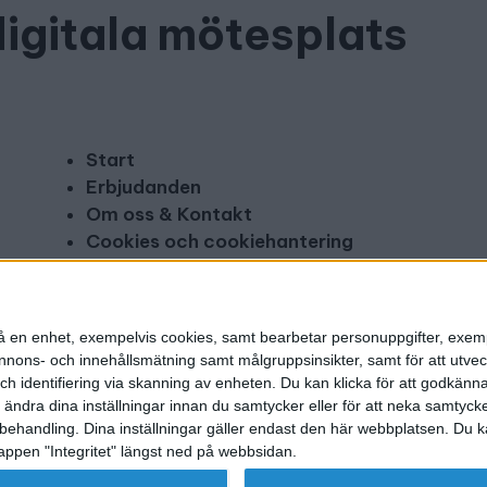
digitala mötesplats
Start
Erbjudanden
Om oss & Kontakt
Cookies och cookiehantering
Copyright och disclaimer
Annonsera
n på en enhet, exempelvis cookies, samt bearbetar personuppgifter, exem
ons- och innehållsmätning samt målgruppsinsikter, samt för att utveck
h identifiering via skanning av enheten. Du kan klicka för att godkänn
h ändra dina inställningar innan du samtycker eller för att neka samtyck
behandling. Dina inställningar gäller endast den här webbplatsen. Du kan
appen "Integritet" längst ned på webbsidan.
g utgivare: Mikael Karlsson