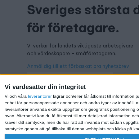
Sveriges största 
för företagare.
Vi verkar för landets viktigaste arbetsgivare
och värdeskapare - småföretagaren.
Anmäl dig till ett förbaskat bra nyhetsbrev
Vi värdesätter din integritet
Vi och våra
leverantorer
lagrar och/eller får åtkomst till informatio
Har du ett nyhetstips?
enhet för personanpassade annonser och andra typer av innehåll, ann
leverantörer använda exakta uppgifter om geografisk positionering oc
Kontakta oss: info@foretagande.se
ovan. Alternativt kan du få åtkomst till mer detaljerad information oc
kräver ditt samtycke, men du har rätt att invända mot sådan uppgifts
samtycke genom att gå tillbaka till denna webbplats och klicka på kn
@ 2026 Företagande.se. All rights reserved. | Ansvari