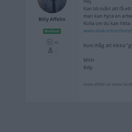
Hej,
Kan bli svårt att få et
man kan hyra en arbe
Billy Affelin
Kolla om du kan hitta
www.allakontorshotell
Medlem
90
Kom ihåg att klicka "g
1
MVH
Billy
www.affelin.se www.face