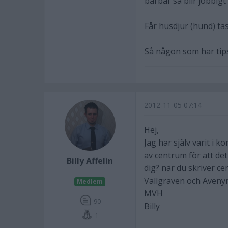
bärbar så blir jobbigt
Får husdjur (hund) tas
Så någon som har tips 
2012-11-05 07:14
Hej,
Jag har själv varit i 
av centrum för att de
Billy Affelin
dig? när du skriver ce
Vallgraven och Aveny
Medlem
MVH
90
Billy
1