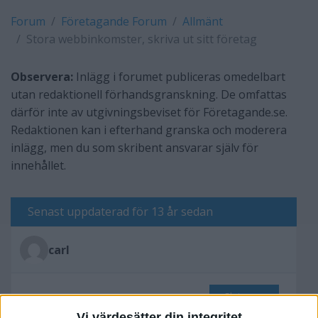
Forum
Företagande Forum
Allmänt
Stora webbinkomster, skriva ut sitt företag
Observera:
Inlägg i forumet publiceras omedelbart
utan redaktionell förhandsgranskning. De omfattas
därför inte av utgivningsbeviset för Företagande.se.
Redaktionen kan i efterhand granska och moderera
inlägg, men du som skribent ansvarar själv för
innehållet.
Senast uppdaterad för 13 år sedan
carl
Skriv svar
Vi värdesätter din integritet