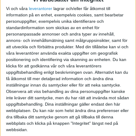
Vi och våra
leverantorer
lagrar och/eller får åtkomst till
Stora webbinkomster, skriva
information på en enhet, exempelvis cookies, samt bearbetar
personuppgifter, exempelvis unika identifierare och
ut sitt företag
standardinformation som skickas av en enhet för
personanpassade annonser och andra typer av innehåll,
2012-09-09 16:55
annons- och innehållsmätning samt målgruppsinsikter, samt för
att utveckla och förbättra produkter.
Med din tillåtelse kan vi och
Hej på er, tänkte höra vad ni anser vara det
våra leverantörer använda exakta uppgifter om geografisk
smartaste i detta fall. Har man enbart inkomster
positionering och identifiering via skanning av enheten. Du kan
klicka för att godkänna vår och våra leverantörers
via webben, intäkter som genereras av
uppgiftsbehandling enligt beskrivningen ovan. Alternativt kan du
webbsajter som är aktiva både i usa och europa,
få åtkomst till mer detaljerad information och ändra dina
bör man inte skriva ut sig och sitt företag då. Var
inställningar innan du samtycker eller för att neka samtycke.
i såfall?
Observera att viss behandling av dina personuppgifter kanske
Malta, Panama eller några andra förslag?
inte kräver ditt samtycke, men du har rätt att invända mot sådan
uppgiftsbehandling. Dina inställningar gäller endast den här
webbplatsen. Du kan när som helst ändra dina preferenser eller
Det är inte så lockande att skatta bort allt längre
dra tillbaka ditt samtycke genom att gå tillbaka till denna
här i Sverige.
webbplats och klicka på knappen "Integritet" längst ned på
webbsidan.