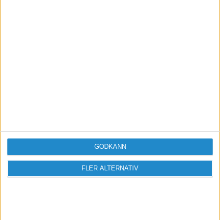
Vill du delta i diskussionen?
Logga in eller registrera dig för att skriva
inlägg och delta i diskussioner.
Logga in / Registrera
GODKÄNN
FLER ALTERNATIV