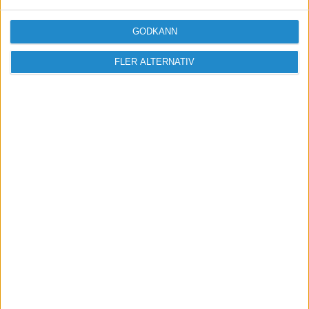
Logga in / Registrera
GODKÄNN
FLER ALTERNATIV
Sveriges största digitala
mötesplats för företagare.
Vi verkar för landets viktigaste arbetsgivare och
värdeskapare - småföretagaren.