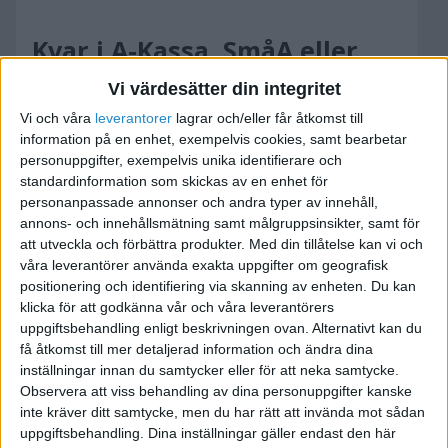
Kvar i A-Kassa, SmåA eller
inget?
Vi värdesätter din integritet
2012-08-24 09:09
Vi och våra
leverantorer
lagrar och/eller får åtkomst till
information på en enhet, exempelvis cookies, samt bearbetar
personuppgifter, exempelvis unika identifierare och
Hej!
standardinformation som skickas av en enhet för
personanpassade annonser och andra typer av innehåll,
Jag jobbar idag 60% deltid inom en kommun (3
annons- och innehållsmätning samt målgruppsinsikter, samt för
att utveckla och förbättra produkter.
Med din tillåtelse kan vi och
dagar i veckan) samt resterande tid med mitt
våra leverantörer använda exakta uppgifter om geografisk
egna företag. I nuläget har jag ett vikariat vid
positionering och identifiering via skanning av enheten. Du kan
kommunen som sträcker sig till och med maj
klicka för att godkänna vår och våra leverantörers
2013, och därefter finns goda chanser till
uppgiftsbehandling enligt beskrivningen ovan. Alternativt kan du
förlängning av deltidsanställningen (40-60%)
få åtkomst till mer detaljerad information och ändra dina
under resten av 2013.
inställningar innan du samtycker eller för att neka samtycke.
Observera att viss behandling av dina personuppgifter kanske
inte kräver ditt samtycke, men du har rätt att invända mot sådan
Min ambition är att på sikt fasa ut
uppgiftsbehandling. Dina inställningar gäller endast den här