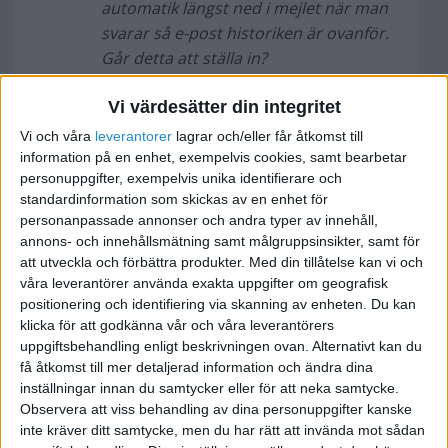
automatik längst ned i mejlet när man
svarar så e-post historiken är ovanför.
Går detta att ställa in?
Tack på förhand!
Vi värdesätter din integritet
Vi och våra
leverantorer
lagrar och/eller får åtkomst till
information på en enhet, exempelvis cookies, samt bearbetar
personuppgifter, exempelvis unika identifierare och
standardinformation som skickas av en enhet för
Här är det en frågan om en sortering, gå till
personanpassade annonser och andra typer av innehåll,
"visa"- "sortera" ("View > Sort by > ...") och välj
annons- och innehållsmätning samt målgruppsinsikter, samt för
önskad sortering/metod.
att utveckla och förbättra produkter.
Med din tillåtelse kan vi och
Jag är inte så hemma på just Thunderbird men
våra leverantörer använda exakta uppgifter om geografisk
det borde finnas någon knapp där dina
positionering och identifiering via skanning av enheten. Du kan
klicka för att godkänna vår och våra leverantörers
meddelande listas som med ett klick sorterar allt
uppgiftsbehandling enligt beskrivningen ovan. Alternativt kan du
automatiskt åt dig.
få åtkomst till mer detaljerad information och ändra dina
/Daniel
inställningar innan du samtycker eller för att neka samtycke.
Observera att viss behandling av dina personuppgifter kanske
inte kräver ditt samtycke, men du har rätt att invända mot sådan