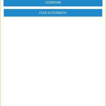
GODKÄNN
/Daniel
FLER ALTERNATIV
Peter Korkala
2012-07-06 18:47
conpros skrev:
Pkaze
: Stort tack för hjälpen!
Nu funkar det. 🙂
Deeman
: Tack till dig också.
När det gäller layouten på signaturen
verkar det inte som Mozilla tycker om
att jag ändrar typsnitt, fetar eller