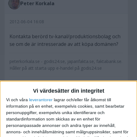
Peter Korkala
2012-06-04 16:08
Kontakta berörd tv-kanal/produktionsbolag och
se om de är intresserade av att köpa domänen?
peterkorkala.se - godis24.se, japanfakta.se, faktabank.se.
Håller på att starta upp e-handel på godis24.se
Vi värdesätter din integritet
Vi och våra
leverantorer
lagrar och/eller får åtkomst till
tjejjens
information på en enhet, exempelvis cookies, samt bearbetar
personuppgifter, exempelvis unika identifierare och
standardinformation som skickas av en enhet för
2012-06-04 17:47
personanpassade annonser och andra typer av innehåll,
annons- och innehållsmätning samt målgruppsinsikter, samt för
Bra idé 🙂 Är tv3 som kommer sända den. Hur