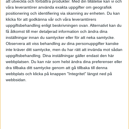
att utveckla och förbättra produkter.
Med din tillåtelse kan vi och
värderar man en domän då?
våra leverantörer använda exakta uppgifter om geografisk
positionering och identifiering via skanning av enheten. Du kan
klicka för att godkänna vår och våra leverantörers
uppgiftsbehandling enligt beskrivningen ovan. Alternativt kan du
få åtkomst till mer detaljerad information och ändra dina
Sam Anderson
inställningar innan du samtycker eller för att neka samtycke.
Observera att viss behandling av dina personuppgifter kanske
inte kräver ditt samtycke, men du har rätt att invända mot sådan
2012-06-07 10:29
uppgiftsbehandling. Dina inställningar gäller endast den här
webbplatsen. Du kan när som helst ändra dina preferenser eller
Ett alternativ är att sätta upp en blog, t ex i
dra tillbaka ditt samtycke genom att gå tillbaka till denna
webbplats och klicka på knappen "Integritet" längst ned på
Wordpress eller Joomla på domänen och skapa
webbsidan.
ett innehåll som relaterar till närliggande ämnen
som det programmet kommer att sända. Om du
har en etablerad webbplats i Sverige under ditt
varumärke (domännamnet) så har du rätten till
varumärket. Om ditt domnänamn inte har
ovanstående så är det troligt att ägarna av
programmet eller deras svenska part kommer