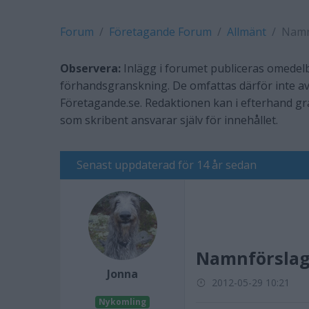
Forum
Företagande Forum
Allmänt
Namn
Observera:
Inlägg i forumet publiceras omedelb
förhandsgranskning. De omfattas därför inte av
Företagande.se. Redaktionen kan i efterhand g
som skribent ansvarar själv för innehållet.
Senast uppdaterad för 14 år sedan
Namnförslag
Jonna
2012-05-29 10:21
Nykomling