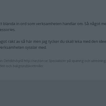
 att blanda in ord som verksamheten handlar om. Så något m
essories.
ot rakt av så här men jag tycker du skall leka med den ide
verksamheten sysslar med.
n Detektivbyrå http://secton.se Specialister på spaning och utredning
den och bakgrundskontroller.