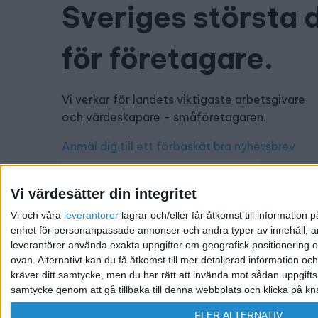
Sveriges största 
för företagare.
Vi verkar för landets viktigaste arbetsgivare
och värdeskapare - småföretagaren.
Anmäl dig till ett förbaskat bra nyhetsbrev
Vi värdesätter din integritet
Vi och våra
leverantorer
lagrar och/eller får åtkomst till informatio
Har du ett nyhetstips?
enhet för personanpassade annonser och andra typer av innehåll, ann
leverantörer använda exakta uppgifter om geografisk positionering oc
Kontakta oss: info@foretagande.se
ovan. Alternativt kan du få åtkomst till mer detaljerad information oc
kräver ditt samtycke, men du har rätt att invända mot sådan uppgifts
samtycke genom att gå tillbaka till denna webbplats och klicka på kn
@ 2026 Företagande.se. All rights reserved. | Ansvari
FLER ALTERNATIV