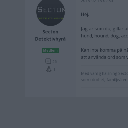
2013-02-13 02:35
Hej.
Jag är som du, gillar
Secton
hund, hound, dog, acc
Detektivbyrå
Kan inte komma på någ
Medlem
att använda ord som 
26
1
Med vänlig hälsning Secto
som otrohet, familjeären