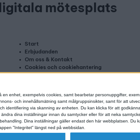
digitala mötesplats
Start
Erbjudanden
Om oss & Kontakt
Cookies och cookiehantering
Copyright och disclaimer
Annonsera
n på en enhet, exempelvis cookies, samt bearbetar personuppgifter, exem
ons- och innehållsmätning samt målgruppsinsikter, samt för att utveck
h identifiering via skanning av enheten. Du kan klicka för att godkänn
h ändra dina inställningar innan du samtycker eller för att neka samtyck
behandling. Dina inställningar gäller endast den här webbplatsen. Du kan
appen "Integritet" längst ned på webbsidan.
g utgivare: Mikael Karlsson