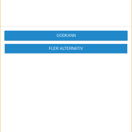
GODKÄNN
FLER ALTERNATIV
Vill du delta i diskussionen?
Logga in eller registrera dig för att skriva
inlägg och delta i diskussioner.
Logga in / Registrera