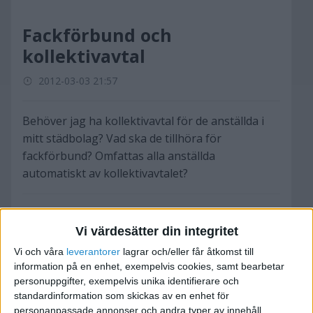
Fackförbund och
kollektivavtal
2012-03-03 21:57
Behöver jag ha kollektivavtal för de anställda i
mitt städbolag? Vad ska de tillhöra för
fackförbund? Omfattas alla anställda
automatiskt av kollektivavtalet?
Vi värdesätter din integritet
sixten24
Vi och våra
leverantorer
lagrar och/eller får åtkomst till
information på en enhet, exempelvis cookies, samt bearbetar
personuppgifter, exempelvis unika identifierare och
2012-03-06 20:56
standardinformation som skickas av en enhet för
personanpassade annonser och andra typer av innehåll,