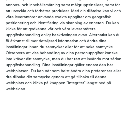
Hej,
annons- och innehållsmätning samt målgruppsinsikter, samt för
att utveckla och förbättra produkter.
Med din tillåtelse kan vi och
Det finns inget som säger att du måste ha
våra leverantörer använda exakta uppgifter om geografisk
kollektivavtal. Många anser att du som
positionering och identifiering via skanning av enheten. Du kan
företagare är mer seriös om du har
klicka för att godkänna vår och våra leverantörers
kollektivavtal. Väljer du att teckna kollektivavtal
uppgiftsbehandling enligt beskrivningen ovan. Alternativt kan du
så gäller det för dina anställda. Vilket
få åtkomst till mer detaljerad information och ändra dina
inställningar innan du samtycker eller för att neka samtycke.
fackförbund kan jag inte svara på.
Observera att viss behandling av dina personuppgifter kanske
/Ewa
inte kräver ditt samtycke, men du har rätt att invända mot sådan
uppgiftsbehandling. Dina inställningar gäller endast den här
webbplatsen. Du kan när som helst ändra dina preferenser eller
ekpresenter
dra tillbaka ditt samtycke genom att gå tillbaka till denna
webbplats och klicka på knappen "Integritet" längst ned på
webbsidan.
Lars Arenander
2012-03-06 23:09