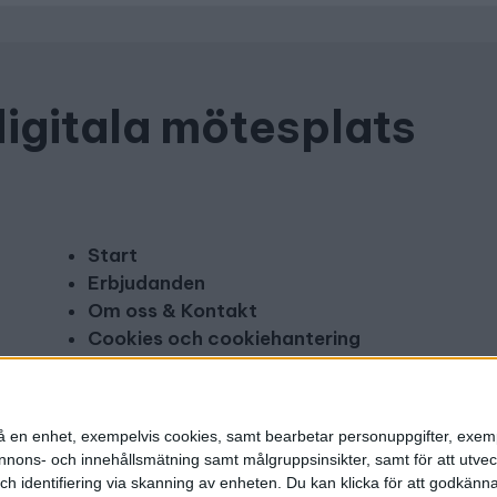
digitala mötesplats
Start
Erbjudanden
Om oss & Kontakt
Cookies och cookiehantering
Copyright och disclaimer
Annonsera
n på en enhet, exempelvis cookies, samt bearbetar personuppgifter, exem
ons- och innehållsmätning samt målgruppsinsikter, samt för att utveck
h identifiering via skanning av enheten. Du kan klicka för att godkänn