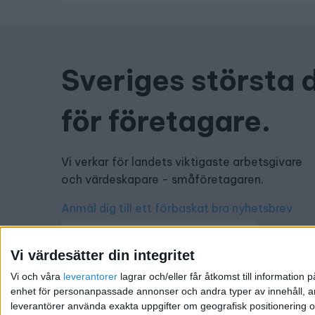
Sveriges största 
för företagare.
Vi verkar för landets viktigaste arbetsgivare
och värdeskapare - småföretagaren.
Anmäl dig till ett förbaskat bra nyhetsbrev
Vi värdesätter din integritet
Vi och våra
leverantorer
lagrar och/eller får åtkomst till informatio
Har du ett nyhetstips?
enhet för personanpassade annonser och andra typer av innehåll, ann
leverantörer använda exakta uppgifter om geografisk positionering oc
Kontakta oss: info@foretagande.se