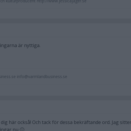
och kulturproducent http://www.jessicajager.se
ingarna är nyttiga.
iness.se info@varmlandbusiness.se
e dig här också! Och tack för dessa bekräftande ord. Jag sitte
ingar nu 🙂