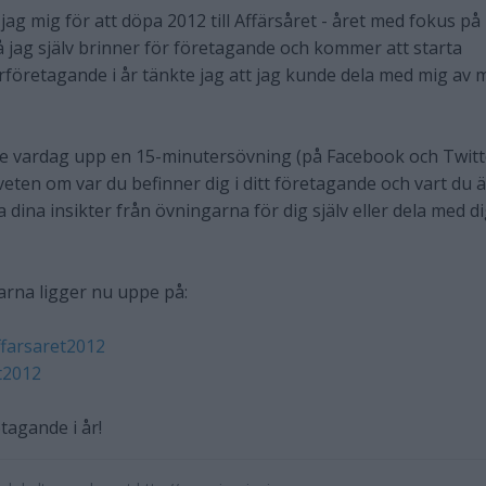
ag mig för att döpa 2012 till Affärsåret - året med fokus på
Då jag själv brinner för företagande och kommer att starta
rföretagande i år tänkte jag att jag kunde dela med mig av m
je vardag upp en 15-minutersövning (på Facebook och Twitt
ten om var du befinner dig i ditt företagande och vart du ä
 dina insikter från övningarna för dig själv eller dela med d
arna ligger nu uppe på:
farsaret2012
t2012
etagande i år!