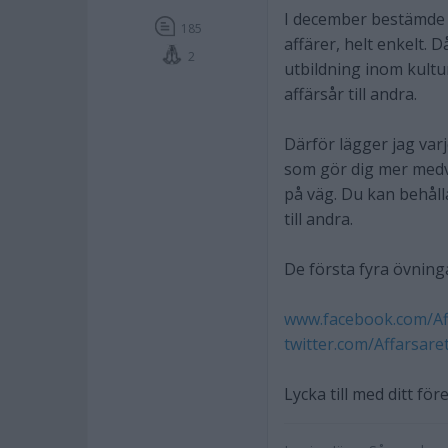
I december bestämde j
185
affärer, helt enkelt. 
2
utbildning inom kultu
affärsår till andra.
Därför lägger jag var
som gör dig mer medve
på väg. Du kan behålla
till andra.
De första fyra övning
www.facebook.com/Af
twitter.com/Affarsare
Lycka till med ditt för