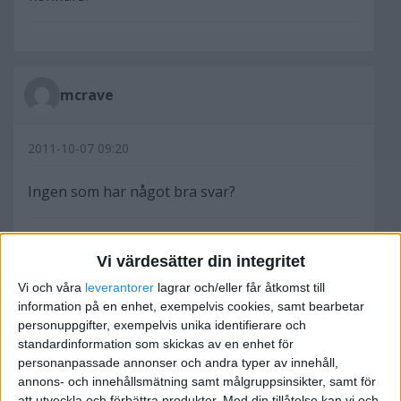
mcrave
2011-10-07 09:20
Ingen som har något bra svar?
Vi värdesätter din integritet
Jan-E O
Vi och våra
leverantorer
lagrar och/eller får åtkomst till
information på en enhet, exempelvis cookies, samt bearbetar
personuppgifter, exempelvis unika identifierare och
2011-10-07 14:56
standardinformation som skickas av en enhet för
personanpassade annonser och andra typer av innehåll,
annons- och innehållsmätning samt målgruppsinsikter, samt för
Finns det inte någon konkursförvaltare du kan
att utveckla och förbättra produkter.
Med din tillåtelse kan vi och