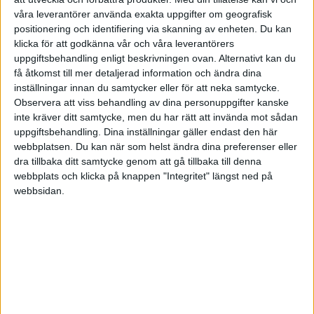
kontakta som har hand om ärendet?
våra leverantörer använda exakta uppgifter om geografisk
positionering och identifiering via skanning av enheten. Du kan
Intresset för konkursbo kan vara hur stort som
klicka för att godkänna vår och våra leverantörers
helst för rätt köpare. Svårt att säga med så lite
uppgiftsbehandling enligt beskrivningen ovan. Alternativt kan du
få åtkomst till mer detaljerad information och ändra dina
info.
inställningar innan du samtycker eller för att neka samtycke.
Observera att viss behandling av dina personuppgifter kanske
The Ascent: Ny Youtube-kanal för män i en vilsen värld
inte kräver ditt samtycke, men du har rätt att invända mot sådan
uppgiftsbehandling. Dina inställningar gäller endast den här
webbplatsen. Du kan när som helst ändra dina preferenser eller
dra tillbaka ditt samtycke genom att gå tillbaka till denna
webbplats och klicka på knappen "Integritet" längst ned på
mcrave
webbsidan.
2011-10-10 11:21
Ursäkta det sena svaret.
Ska försöka förmedla lite mer info.