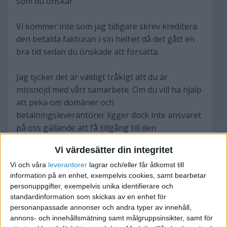
som du önskar.
Vi kommer inte som jag tidigare skrev kreditera
den betalda fakturan i sin helhet då det gått en
bra tid sedan du önskade att försätta.
Jag tycker det är väldigt tråkigt att du är
missnöjd med vårt samarbete. Om du vill ha hjälp
att peka om domäner och
betalningsleverantörer ligger dock inte ansvaret
på oss gällande att få tillgång till den
information som behövs från Auriga eller
Vi värdesätter din integritet
webbhotell. Dels för att vi inte har tid att
återkomma till kunderna men också eftersom
Vi och våra
leverantorer
lagrar och/eller får åtkomst till
information på en enhet, exempelvis cookies, samt bearbetar
dessa uppgifter ägs av dig.
personuppgifter, exempelvis unika identifierare och
standardinformation som skickas av en enhet för
Bifogat finns ett uppsägningsavtal som du kan
personanpassade annonser och andra typer av innehåll,
skriva på och skicka över underskrivet per fax
annons- och innehållsmätning samt målgruppsinsikter, samt för