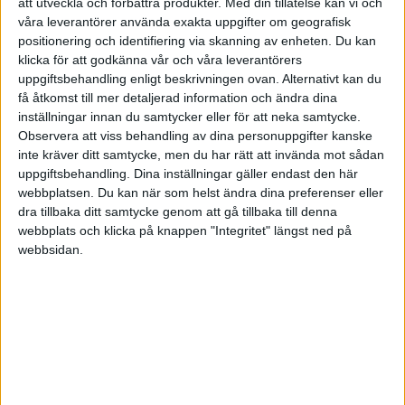
eller inskannat.
att utveckla och förbättra produkter.
Med din tillåtelse kan vi och
våra leverantörer använda exakta uppgifter om geografisk
positionering och identifiering via skanning av enheten. Du kan
Vänligen,
klicka för att godkänna vår och våra leverantörers
uppgiftsbehandling enligt beskrivningen ovan. Alternativt kan du
David
få åtkomst till mer detaljerad information och ändra dina
inställningar innan du samtycker eller för att neka samtycke.
Observera att viss behandling av dina personuppgifter kanske
inte kräver ditt samtycke, men du har rätt att invända mot sådan
Från: Thomas
uppgiftsbehandling. Dina inställningar gäller endast den här
Skickat: den 27 maj 2011 10:34
webbplatsen. Du kan när som helst ändra dina preferenser eller
Till: David
dra tillbaka ditt samtycke genom att gå tillbaka till denna
Ämne: Re: SV: SV: SV:
webbplats och klicka på knappen "Integritet" längst ned på
webbsidan.
Hej
Jag känner att det inte händer något alls ifrån er
sida och att ert intresse efter fakturan är betald
är otroligt svagt.