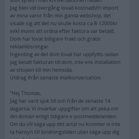
som synes i mail konversationen nedan.
Jag blev vid övergång lovad kostnadsfri import
av mina varor från min gamla webshop, det
visade sig att det nu skulle kosta c:a 8-12000kr
exkl moms att ordna efter faktura var betald.
Dom har lovat billigare frakt och gratis
reklamlösningar.
Ingenting av det dom lovat har uppfyllts sedan
jag betalt fakturan till dom, inte ens installation
av shopen till min hemsida.
Utdrag ifrån senaste mailkonversation:
"Hej Thomas,
Jag har varit sjuk till och från de senaste 14
dagarna. Vi inväntar uppgifter om att peka om
din domän enligt tidigare e-postmeddelanden.
Om du vill säga upp ditt avtal nu kommer vi inte
ta hänsyn till bindningstiden utan säga upp dig